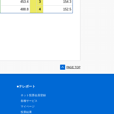
453.4
3
154.3
488.8
4
152.5
PAGE TOP
■テレボート
ネット投票会員登録
各種サービス
マイページ
投票結果