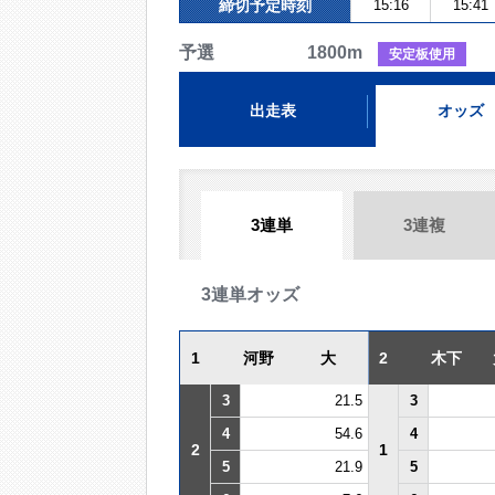
締切予定時刻
15:16
15:41
予選 1800m
安定板使用
出走表
オッズ
3連単
3連複
3連単オッズ
1
河野 大
2
木下 
3
21.5
3
4
54.6
4
2
1
5
21.9
5