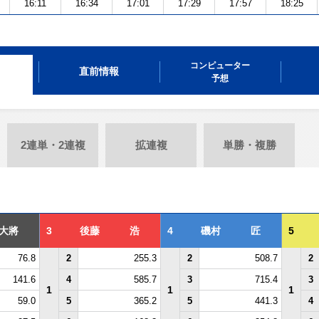
16:11
16:34
17:01
17:29
17:57
18:25
コンピューター
直前情報
予想
2連単・2連複
拡連複
単勝・複勝
大將
3
後藤 浩
4
磯村 匠
5
76.8
2
255.3
2
508.7
2
141.6
4
585.7
3
715.4
3
1
1
1
59.0
5
365.2
5
441.3
4