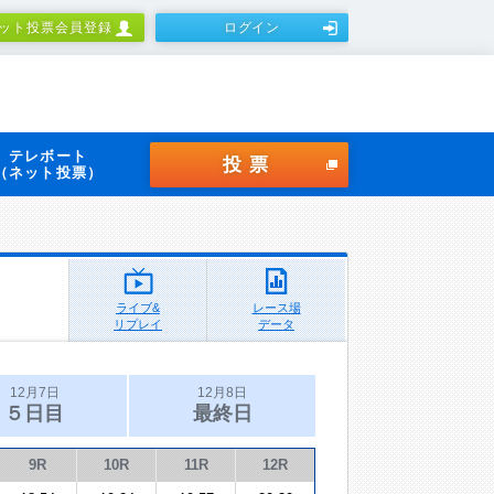
ット投票会員登録
ログイン
テレボート
投票
（ネット投票）
ライブ&
レース場
リプレイ
データ
12月7日
12月8日
５日目
最終日
9R
10R
11R
12R