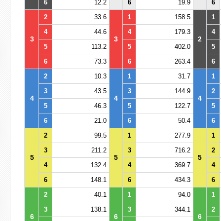
6
12.2
6
19.9
6
2
33.6
1
158.5
1
4
44.6
4
179.3
4
3
3
2
5
113.2
5
402.0
5
6
73.3
6
263.4
6
2
10.3
1
31.7
1
3
43.5
3
144.9
2
4
4
4
5
46.3
5
122.7
5
6
21.0
6
50.4
6
2
99.5
1
277.9
1
3
211.2
3
716.2
2
5
5
5
4
132.4
4
369.7
4
6
148.1
6
434.3
6
2
40.1
1
94.0
1
3
138.1
3
344.1
2
6
6
6