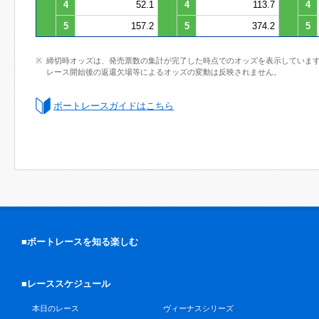
4
52.1
4
113.7
4
5
157.2
5
374.2
5
締切時オッズは、発売票数の集計が完了した時点でのオッズを表示していま
レース開始後の返還欠場等によるオッズの変動は反映されません。
ボートレースガイドはこちら
■ボートレースを知る楽しむ
■レーススケジュール
本日のレース
ヴィーナスシリーズ