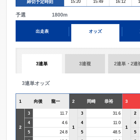
締切予定時刻
15:20
15:49
16:12
1
予選 1800m
出走表
オッズ
3連単
3連複
2連単・2連
3連単オッズ
1
向後 龍一
2
岡崎 恭裕
3
3
11.7
3
31.6
2
4
4.6
4
11.0
4
2
1
1
5
24.8
5
48.5
5