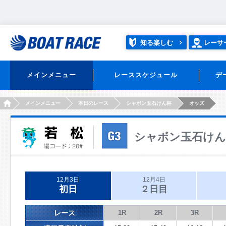
知る楽しむ
レーサ
メインメニュー
レーススケジュール
デ
HOME
メインメニュー
本日のレース
シャボン玉石けん杯
オッズ
シャボン玉石けん
12月3日
12月4日
初日
２日目
レース
1R
2R
3R