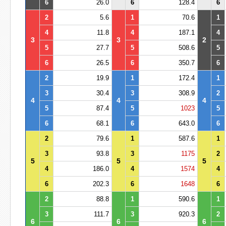
6
26.0
6
128.4
6
2
5.6
1
70.6
1
4
11.8
4
187.1
4
3
3
2
5
27.7
5
508.6
5
6
26.5
6
350.7
6
2
19.9
1
172.4
1
3
30.4
3
308.9
2
4
4
4
5
87.4
5
1023
5
6
68.1
6
643.0
6
2
79.6
1
587.6
1
3
93.8
3
1175
2
5
5
5
4
186.0
4
1574
4
6
202.3
6
1648
6
2
88.8
1
590.6
1
3
111.7
3
920.3
2
6
6
6