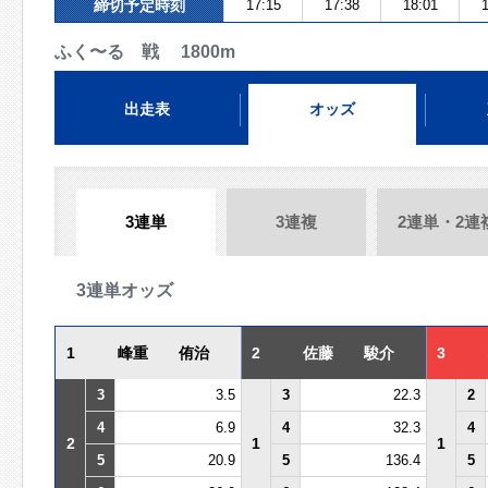
締切予定時刻
17:15
17:38
18:01
1
ふく〜る 戦 1800m
出走表
オッズ
3連単
3連複
2連単・2連
3連単オッズ
1
峰重 侑治
2
佐藤 駿介
3
3
3.5
3
22.3
2
4
6.9
4
32.3
4
2
1
1
5
20.9
5
136.4
5