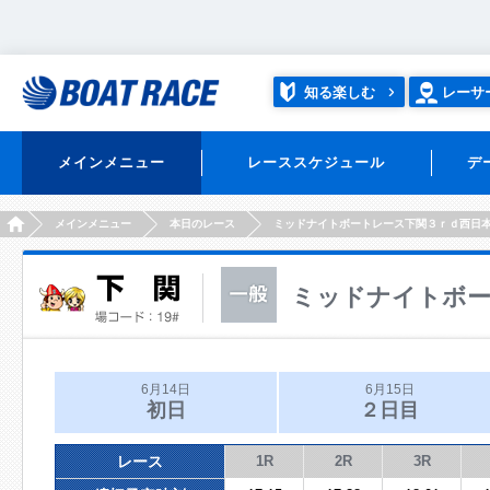
知る楽しむ
レーサ
メインメニュー
レーススケジュール
デ
HOME
メインメニュー
本日のレース
ミッドナイトボートレース下関３ｒｄ西日
ミッドナイトボー
6月14日
6月15日
初日
２日目
レース
1R
2R
3R