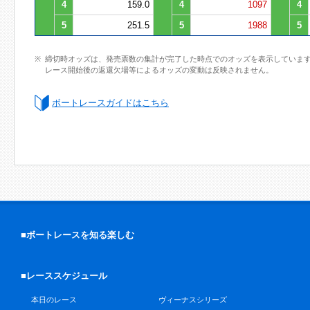
4
159.0
4
1097
4
5
251.5
5
1988
5
締切時オッズは、発売票数の集計が完了した時点でのオッズを表示していま
レース開始後の返還欠場等によるオッズの変動は反映されません。
ボートレースガイドはこちら
■ボートレースを知る楽しむ
■レーススケジュール
本日のレース
ヴィーナスシリーズ