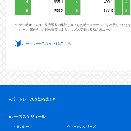
4
635.1
4
400.1
4
5
233.2
5
177.3
5
締切時オッズは、発売票数の集計が完了した時点でのオッズを表示していま
レース開始後の返還欠場等によるオッズの変動は反映されません。
ボートレースガイドはこちら
■ボートレースを知る楽しむ
■レーススケジュール
本日のレース
ヴィーナスシリーズ