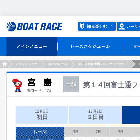
知る楽しむ
レーサ
メインメニュー
レーススケジュール
デ
HOME
メインメニュー
本日のレース
第１４回富士通フロンテックカップ
第１４回富士通フ
12月1日
12月2日
初日
２日目
レース
1R
2R
3R