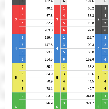
6
132.4
6
197.6
6
2
40.1
1
60.2
1
4
67.8
4
58.3
4
3
3
2
5
32.2
5
19.8
5
6
203.8
6
99.0
6
2
139.4
1
116.7
1
3
147.8
3
100.3
2
4
4
4
5
93.1
5
60.8
5
6
284.5
6
192.6
6
2
35.1
1
38.2
1
3
34.9
3
16.6
2
5
5
5
4
70.9
4
44.5
4
6
78.1
6
49.7
6
2
523.6
1
341.8
1
3
396.9
3
321.7
2
6
6
6