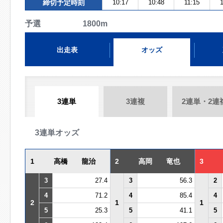
締切予定時刻
10:17
10:48
11:15
予選 1800m
出走表
オッズ
3連単
3連複
2連単・2連
3連単オッズ
1
高橋 龍治
2
高岡 竜也
3
3
27.4
3
56.3
2
4
71.2
4
85.4
4
2
1
1
5
25.3
5
41.1
5