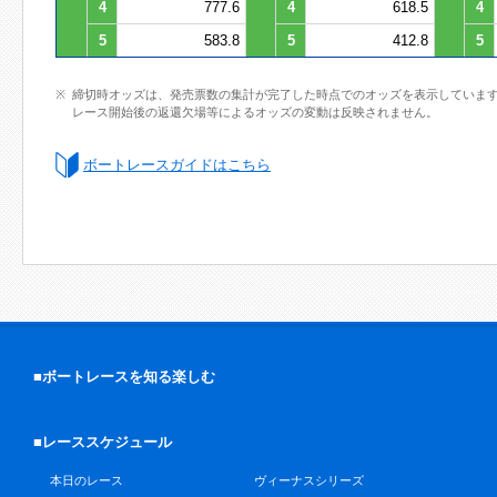
4
777.6
4
618.5
4
5
583.8
5
412.8
5
締切時オッズは、発売票数の集計が完了した時点でのオッズを表示していま
レース開始後の返還欠場等によるオッズの変動は反映されません。
ボートレースガイドはこちら
■ボートレースを知る楽しむ
■レーススケジュール
本日のレース
ヴィーナスシリーズ