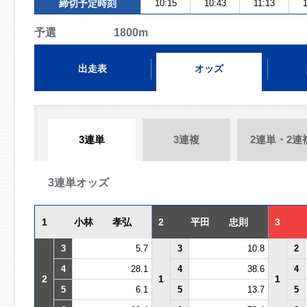
締切予定時刻
10:15
10:43
11:13
予選 1800m
出走表
オッズ
3連単
3連複
2連単・2連
3連単オッズ
1
小林 孝弘
2
平田 忠則
3
3
5.7
3
10.8
2
4
28.1
4
38.6
4
2
1
1
5
6.1
5
13.7
5