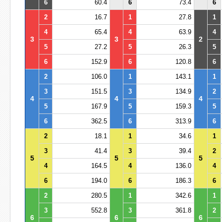
6
60.4
6
73.4
6
2
16.7
1
27.8
1
4
65.4
4
63.9
4
3
3
2
5
27.2
5
26.3
5
6
152.9
6
120.8
6
2
106.0
1
143.1
1
3
151.5
3
134.9
2
4
4
4
5
167.9
5
159.3
5
6
362.5
6
313.9
6
2
18.1
1
34.6
1
3
41.4
3
39.4
2
5
5
5
4
164.5
4
136.0
4
6
194.0
6
186.3
6
2
280.5
1
342.6
1
3
552.8
3
361.8
2
6
6
6