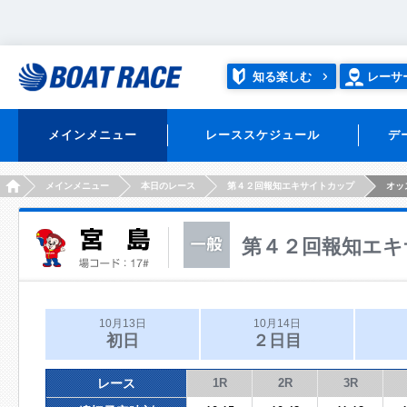
知る楽しむ
レーサ
メインメニュー
レーススケジュール
デ
HOME
メインメニュー
本日のレース
第４２回報知エキサイトカップ
オッ
第４２回報知エキ
10月13日
10月14日
初日
２日目
レース
1R
2R
3R