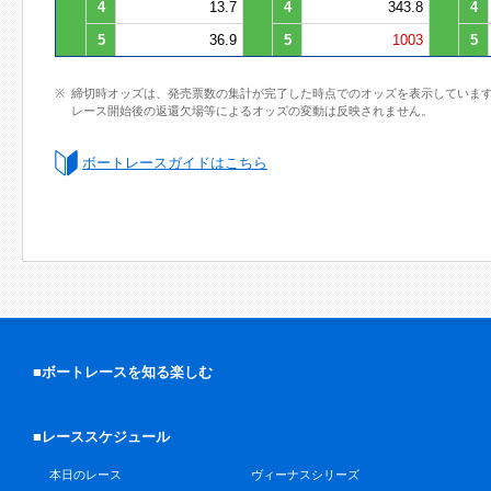
4
13.7
4
343.8
4
5
36.9
5
1003
5
締切時オッズは、発売票数の集計が完了した時点でのオッズを表示していま
レース開始後の返還欠場等によるオッズの変動は反映されません。
ボートレースガイドはこちら
■ボートレースを知る楽しむ
■レーススケジュール
本日のレース
ヴィーナスシリーズ