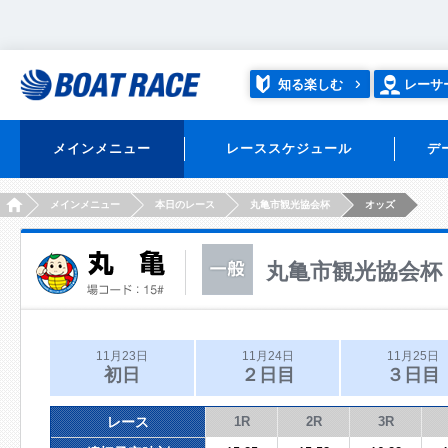
知る楽しむ
レーサ
メインメニュー
レーススケジュール
デ
HOME
メインメニュー
本日のレース
丸亀市観光協会杯
オッズ
丸亀市観光協会杯
11月23日
11月24日
11月25日
初日
２日目
３日目
レース
1R
2R
3R