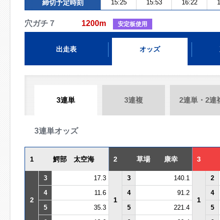
締切予定時刻
15:25
15:53
16:22
1
穴ガチ７
1200m
安定板使用
出走表
オッズ
3連単
3連複
2連単・2連
3連単オッズ
1
鰐部 太空海
2
草場 康幸
3
3
17.3
3
140.1
2
4
11.6
4
91.2
4
2
1
1
5
35.3
5
221.4
5