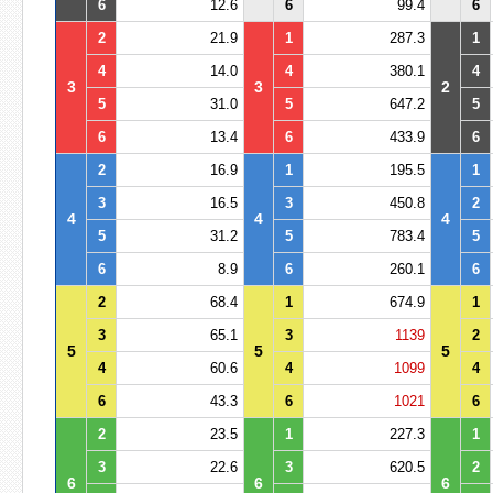
6
12.6
6
99.4
6
2
21.9
1
287.3
1
4
14.0
4
380.1
4
3
3
2
5
31.0
5
647.2
5
6
13.4
6
433.9
6
2
16.9
1
195.5
1
3
16.5
3
450.8
2
4
4
4
5
31.2
5
783.4
5
6
8.9
6
260.1
6
2
68.4
1
674.9
1
3
65.1
3
1139
2
5
5
5
4
60.6
4
1099
4
6
43.3
6
1021
6
2
23.5
1
227.3
1
3
22.6
3
620.5
2
6
6
6