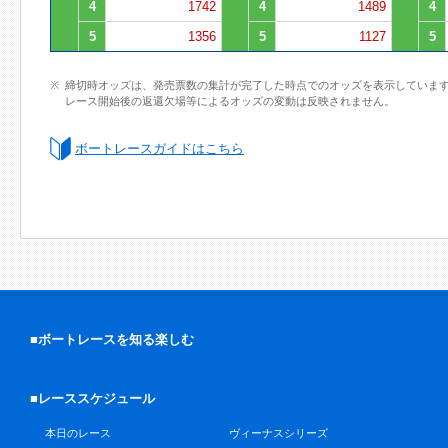
4
1742
4
1489
4
5
1356
5
1127
5
締切時オッズは、発売票数の集計が完了した時点でのオッズを表示していま
レース開始後の返還欠場等によるオッズの変動は反映されません。
ボートレースガイドはこちら
■ボートレースを知る楽しむ
■レーススケジュール
本日のレース
ヴィーナスシリーズ