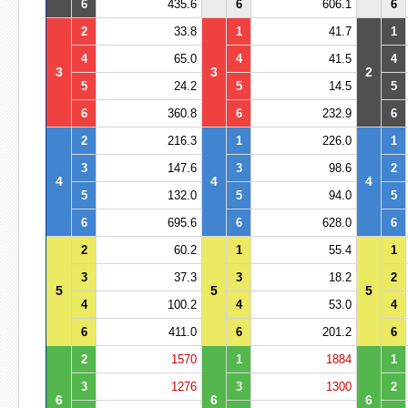
6
435.6
6
606.1
6
2
33.8
1
41.7
1
4
65.0
4
41.5
4
3
3
2
5
24.2
5
14.5
5
6
360.8
6
232.9
6
2
216.3
1
226.0
1
3
147.6
3
98.6
2
4
4
4
5
132.0
5
94.0
5
6
695.6
6
628.0
6
2
60.2
1
55.4
1
3
37.3
3
18.2
2
5
5
5
4
100.2
4
53.0
4
6
411.0
6
201.2
6
2
1570
1
1884
1
3
1276
3
1300
2
6
6
6