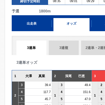
締切予定時刻
08:35
09:01
09:29
0
予選 1800m
出走表
オッズ
3連単
3連複
2連単・2連
3連単オッズ
1
大澤 真菜
2
深尾 巴恵
3
3
39.4
3
49.4
2
4
117.7
4
151.6
4
2
1
1
5
45.7
5
47.0
5