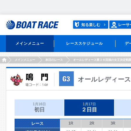
知る楽しむ
レーサ
メインメニュー
レーススケジュール
デ
HOME
メインメニュー
本日のレース
オールレディース第３８回渦の女王決定戦
オールレディース
1月16日
1月17日
初日
２日目
レース
1R
2R
3R