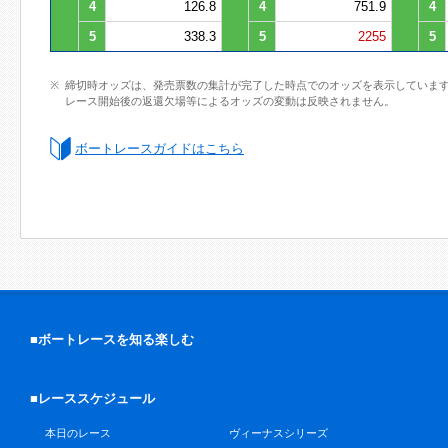
4
126.8
4
751.9
4
5
338.3
5
2255
5
締切時オッズは、発売票数の集計が完了した時点でのオッズを表示していま
レース開始後の返還欠場等によるオッズの変動は反映されません。
ボートレースガイドはこちら
■ボートレースを知る楽しむ
■レーススケジュール
本日のレース
ヴィーナスシリーズ