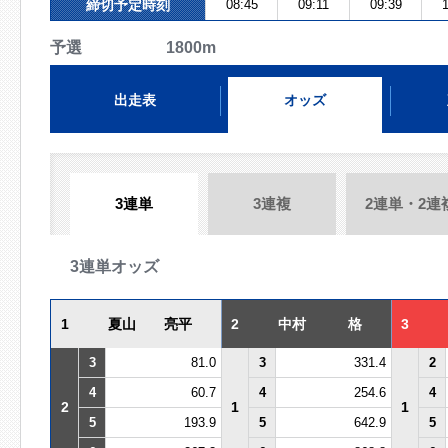
締切予定時刻
08:45
09:11
09:39
1
予選 1800m
出走表
オッズ
3連単
3連複
2連単・2連
3連単オッズ
1
夏山 亮平
2
中村 格
3
3
81.0
3
331.4
2
4
60.7
4
254.6
4
2
1
1
5
193.9
5
642.9
5