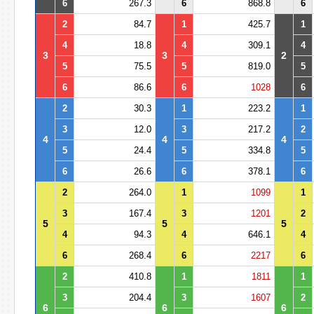
6
267.3
6
868.8
6
2
84.7
1
425.7
1
4
18.8
4
309.1
4
3
3
2
5
75.5
5
819.0
5
6
86.6
6
1028
6
2
30.3
1
223.2
1
3
12.0
3
217.2
2
4
4
4
5
24.4
5
334.8
5
6
26.6
6
378.1
6
2
264.0
1
1099
1
3
167.4
3
1201
2
5
5
5
4
94.3
4
646.1
4
6
268.4
6
2217
6
2
410.8
1
1811
1
3
204.4
3
1607
2
6
6
6