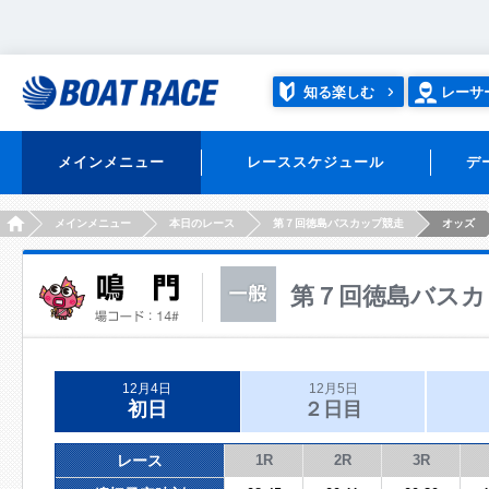
知る楽しむ
レーサ
メインメニュー
レーススケジュール
デ
HOME
メインメニュー
本日のレース
第７回徳島バスカップ競走
オッズ
第７回徳島バスカ
12月4日
12月5日
初日
２日目
レース
1R
2R
3R