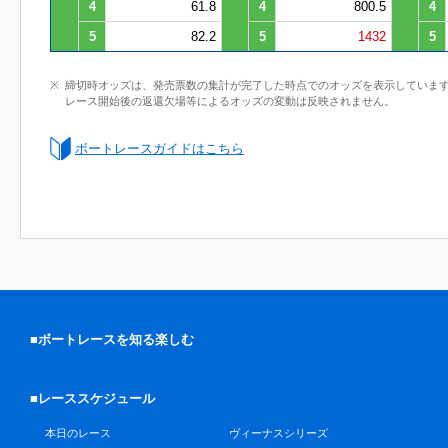
4
61.8
4
800.5
4
5
82.2
5
1432
5
締切時オッズは、発売票数の集計が完了した時点でのオッズを表示していま
レース開始後の返還欠場等によるオッズの変動は反映されません。
ボートレースガイドはこちら
■ボートレースを知る楽しむ
■レーススケジュール
本日のレース
ヴィーナスシリーズ