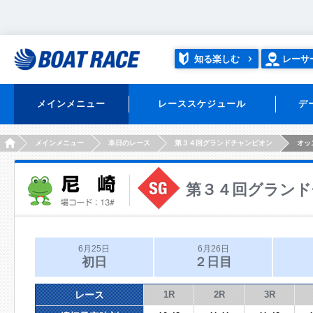
知る楽しむ
レーサ
メインメニュー
レーススケジュール
デ
HOME
メインメニュー
本日のレース
第３４回グランドチャンピオン
オッ
第３４回グランド
6月25日
6月26日
初日
２日目
レース
1R
2R
3R