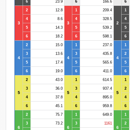
6
23.9
6
166.6
6
2
12.8
1
209.4
1
4
8.6
4
328.5
4
3
3
2
5
14.3
5
539.2
5
6
18.2
6
598.1
6
2
15.0
1
237.0
1
3
13.6
3
435.8
2
4
4
4
5
17.4
5
565.6
5
6
19.0
6
411.0
6
2
43.0
1
614.5
1
3
36.0
3
937.4
2
5
5
5
4
37.8
4
895.0
4
6
45.1
6
959.8
6
2
75.7
1
649.0
1
3
73.2
3
1161
2
6
6
6