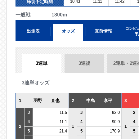
締切予定時刻
10:43
11:11
11:42
一般戦 1800m
コンピ
出走表
オッズ
直前情報
予
3連単
3連複
2連単・2連
3連単オッズ
1
羽野 直也
2
中島 孝平
3
3
11.5
3
92.0
2
4
11.1
4
90.9
4
2
1
1
5
21.4
5
170.9
5