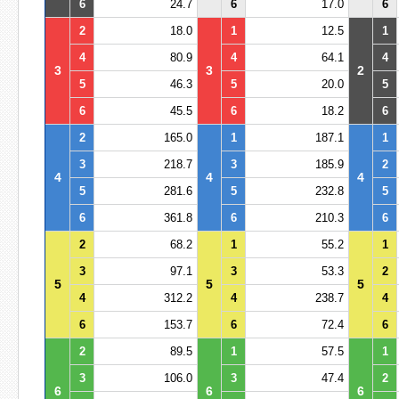
6
24.7
6
17.0
6
2
18.0
1
12.5
1
4
80.9
4
64.1
4
3
3
2
5
46.3
5
20.0
5
6
45.5
6
18.2
6
2
165.0
1
187.1
1
3
218.7
3
185.9
2
4
4
4
5
281.6
5
232.8
5
6
361.8
6
210.3
6
2
68.2
1
55.2
1
3
97.1
3
53.3
2
5
5
5
4
312.2
4
238.7
4
6
153.7
6
72.4
6
2
89.5
1
57.5
1
3
106.0
3
47.4
2
6
6
6