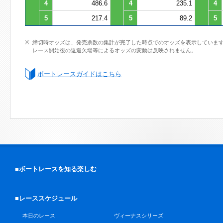
4
486.6
4
235.1
4
5
217.4
5
89.2
5
締切時オッズは、発売票数の集計が完了した時点でのオッズを表示していま
レース開始後の返還欠場等によるオッズの変動は反映されません。
ボートレースガイドはこちら
■ボートレースを知る楽しむ
■レーススケジュール
本日のレース
ヴィーナスシリーズ