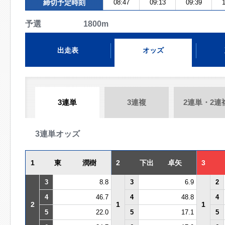
締切予定時刻
08:47
09:13
09:39
1
予選 1800m
出走表
オッズ
3連単
3連複
2連単・2連
3連単オッズ
1
東 潤樹
2
下出 卓矢
3
3
8.8
3
6.9
2
4
46.7
4
48.8
4
2
1
1
5
22.0
5
17.1
5