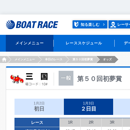
知る楽しむ
レーサ
メインメニュー
レーススケジュール
デ
HOME
メインメニュー
本日のレース
第５０回初夢賞
オッズ
第５０回初夢賞
1月2日
1月3日
初日
２日目
レース
1R
2R
3R