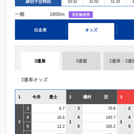
締切予定時刻
10:32
11:02
11:33
1
一般 1800m
安定板使用
出走表
オッズ
3連単
3連複
2連単・2連
3連単オッズ
1
今井 貴士
2
磯村 匠
3
3
6.7
3
70.8
2
4
16.6
4
143.7
4
2
1
1
5
12.2
5
155.2
5