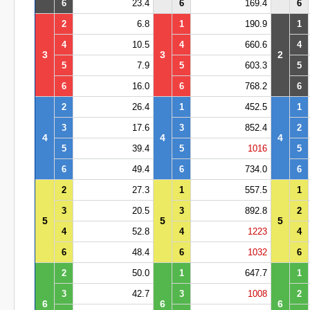
6
23.4
6
169.4
6
2
6.8
1
190.9
1
4
10.5
4
660.6
4
3
3
2
5
7.9
5
603.3
5
6
16.0
6
768.2
6
2
26.4
1
452.5
1
3
17.6
3
852.4
2
4
4
4
5
39.4
5
1016
5
6
49.4
6
734.0
6
2
27.3
1
557.5
1
3
20.5
3
892.8
2
5
5
5
4
52.8
4
1223
4
6
48.4
6
1032
6
2
50.0
1
647.7
1
3
42.7
3
1008
2
6
6
6