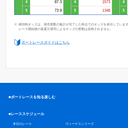
4
87.3
4
1573
4
5
73.9
5
1348
5
締切時オッズは、発売票数の集計が完了した時点でのオッズを表示していま
レース開始後の返還欠場等によるオッズの変動は反映されません。
ボートレースガイドはこちら
■ボートレースを知る楽しむ
■レーススケジュール
本日のレース
ヴィーナスシリーズ