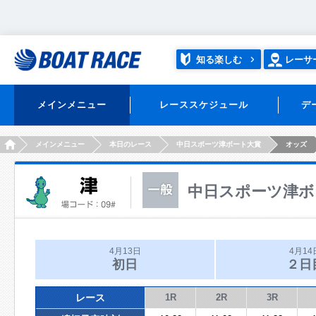
知る楽しむ
レーサ
メインメニュー
レーススケジュール
デ
HOME
メインメニュー
本日のレース
中日スポーツ津ボート大賞
オッズ
中日スポーツ津ボ
4月13日
4月14
初日
２日
レース
1R
2R
3R