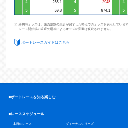
4
235.1
4
2948
4
5
59.8
5
974.1
5
締切時オッズは、発売票数の集計が完了した時点でのオッズを表示していま
レース開始後の返還欠場等によるオッズの変動は反映されません。
ボートレースガイドはこちら
■ボートレースを知る楽しむ
■レーススケジュール
本日のレース
ヴィーナスシリーズ