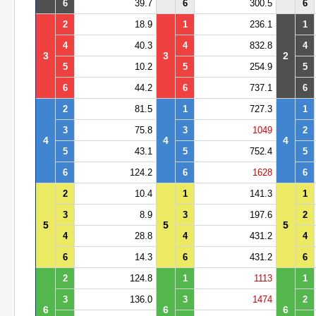
6
39.7
6
300.5
6
2
18.9
1
236.1
1
4
40.3
4
832.8
4
3
3
2
5
10.2
5
254.9
5
6
44.2
6
737.1
6
2
81.5
1
727.3
1
3
75.8
3
1049
2
4
4
4
5
43.1
5
752.4
5
6
124.2
6
1628
6
2
10.4
1
141.3
1
3
8.9
3
197.6
2
5
5
5
4
28.8
4
431.2
4
6
14.3
6
431.2
6
2
124.8
1
1113
1
3
136.0
3
1474
2
6
6
6