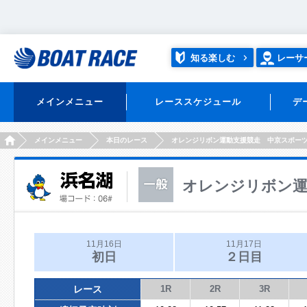
知る楽しむ
レーサ
メインメニュー
レーススケジュール
デ
HOME
メインメニュー
本日のレース
オレンジリボン運動支援競走 中京スポー
オレンジリボン運
11月16日
11月17日
初日
２日目
レース
1R
2R
3R