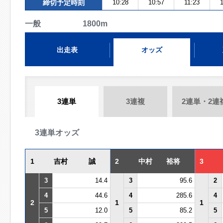
締切予定時刻
10:28
10:57
11:23
一般 1800m
出走表
オッズ
3連単
3連複
2連単・2連
3連単オッズ
1
吉村 誠
2
中村 裕将
3
3
14.4
3
95.6
2
4
44.6
4
285.6
4
2
1
1
5
12.0
5
85.2
5