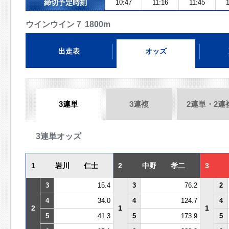
締切予定時刻
10:47
11:16
11:45
1
ウインウイン７ 1800m
出走表
オッズ
3連単
3連複
2連単・2連
3連単オッズ
1
岩川 仁士
2
中野 孝二
3
3
15.4
3
76.2
2
4
34.0
4
124.7
4
2
1
1
5
41.3
5
173.9
5