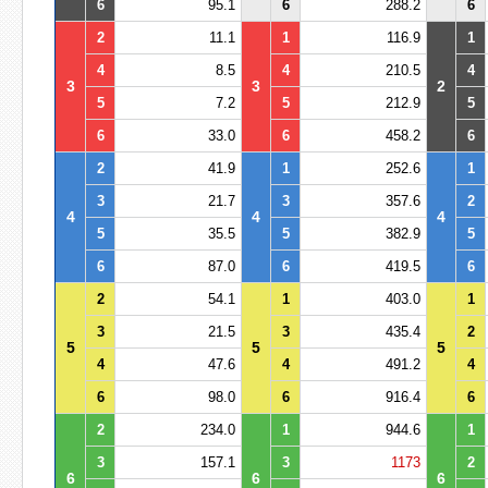
6
95.1
6
288.2
6
2
11.1
1
116.9
1
4
8.5
4
210.5
4
3
3
2
5
7.2
5
212.9
5
6
33.0
6
458.2
6
2
41.9
1
252.6
1
3
21.7
3
357.6
2
4
4
4
5
35.5
5
382.9
5
6
87.0
6
419.5
6
2
54.1
1
403.0
1
3
21.5
3
435.4
2
5
5
5
4
47.6
4
491.2
4
6
98.0
6
916.4
6
2
234.0
1
944.6
1
3
157.1
3
1173
2
6
6
6