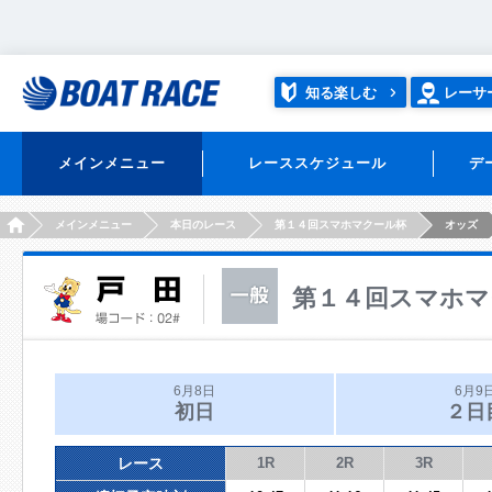
知る楽しむ
レーサ
メインメニュー
レーススケジュール
デ
HOME
メインメニュー
本日のレース
第１４回スマホマクール杯
オッズ
第１４回スマホマ
6月8日
6月9
初日
２日
レース
1R
2R
3R