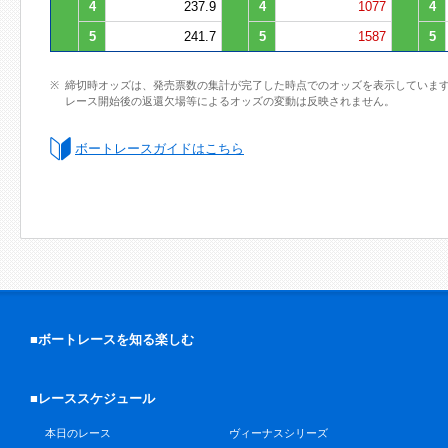
4
237.9
4
1077
4
5
241.7
5
1587
5
締切時オッズは、発売票数の集計が完了した時点でのオッズを表示していま
レース開始後の返還欠場等によるオッズの変動は反映されません。
ボートレースガイドはこちら
■ボートレースを知る楽しむ
■レーススケジュール
本日のレース
ヴィーナスシリーズ