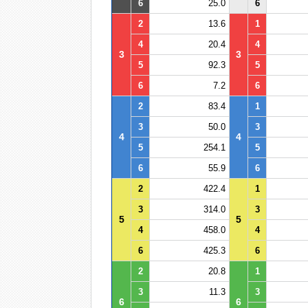
6
25.0
6
2
13.6
1
4
20.4
4
3
3
5
92.3
5
6
7.2
6
2
83.4
1
3
50.0
3
4
4
5
254.1
5
6
55.9
6
2
422.4
1
3
314.0
3
5
5
4
458.0
4
6
425.3
6
2
20.8
1
3
11.3
3
6
6