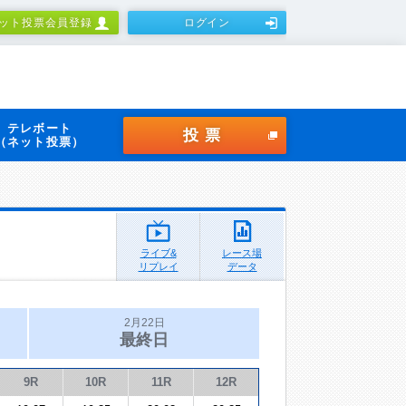
ット投票会員登録
ログイン
テレボート
投票
（ネット投票）
ライブ&
レース場
リプレイ
データ
2月22日
最終日
9R
10R
11R
12R