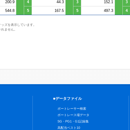
200.9
4
44.3
3
152.1
3
544.8
5
167.5
5
497.3
4
オッズを表示しています。
されません。
■データファイル
ボートレーサー検索
ボートレース場データ
SG・PG1・G1記録集
高配当ベスト10