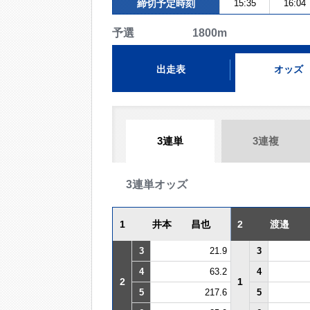
締切予定時刻
15:35
16:04
予選 1800m
出走表
オッズ
3連単
3連複
3連単オッズ
1
井本 昌也
2
渡邉
3
21.9
3
4
63.2
4
2
1
5
217.6
5