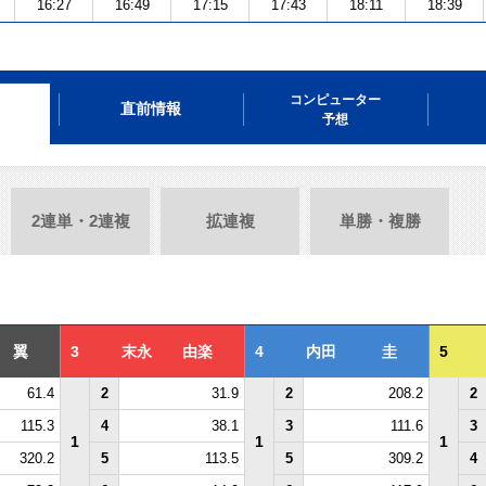
16:27
16:49
17:15
17:43
18:11
18:39
コンピューター
直前情報
予想
2連単・2連複
拡連複
単勝・複勝
 翼
3
末永 由楽
4
内田 圭
5
61.4
2
31.9
2
208.2
2
115.3
4
38.1
3
111.6
3
1
1
1
320.2
5
113.5
5
309.2
4