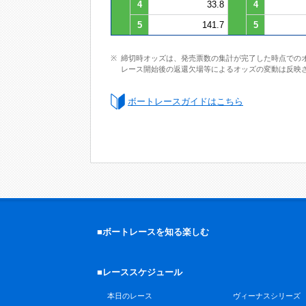
4
33.8
4
5
141.7
5
締切時オッズは、発売票数の集計が完了した時点での
レース開始後の返還欠場等によるオッズの変動は反映
ボートレースガイドはこちら
■ボートレースを知る楽しむ
■レーススケジュール
本日のレース
ヴィーナスシリーズ