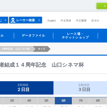
ネ
む
レーサー検索
English
中文简体
中文繁體
한국어
レース場・
ール
データファイル
チケットショップ
１４周年記念 山口シネマ杯
オッズ
者結成１４周年記念 山口シネマ杯
2月20日
2月21日
２日目
３日目
3R
4R
5R
6R
7R
8R