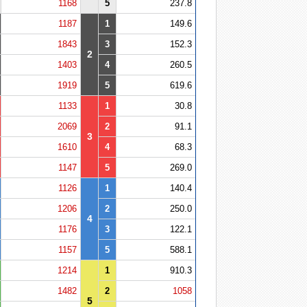
1168
5
237.8
1187
1
149.6
1843
3
152.3
2
1403
4
260.5
1919
5
619.6
1133
1
30.8
2069
2
91.1
3
1610
4
68.3
1147
5
269.0
1126
1
140.4
1206
2
250.0
4
1176
3
122.1
1157
5
588.1
1214
1
910.3
1482
2
1058
5