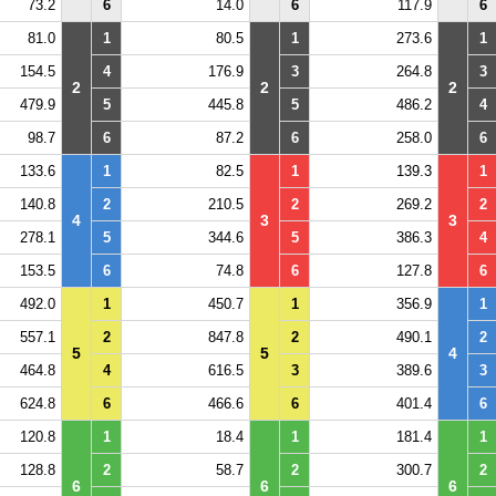
73.2
6
14.0
6
117.9
6
81.0
1
80.5
1
273.6
1
154.5
4
176.9
3
264.8
3
2
2
2
479.9
5
445.8
5
486.2
4
98.7
6
87.2
6
258.0
6
133.6
1
82.5
1
139.3
1
140.8
2
210.5
2
269.2
2
4
3
3
278.1
5
344.6
5
386.3
4
153.5
6
74.8
6
127.8
6
492.0
1
450.7
1
356.9
1
557.1
2
847.8
2
490.1
2
5
5
4
464.8
4
616.5
3
389.6
3
624.8
6
466.6
6
401.4
6
120.8
1
18.4
1
181.4
1
128.8
2
58.7
2
300.7
2
6
6
6