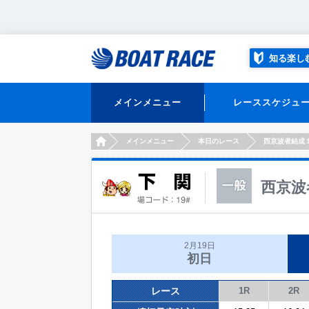
知る楽し
メインメニュー
レーススケジュ
HOME
メインメニュー
本日のレース
西京波者結成
西京波
2月19日
初日
レース
1R
2R