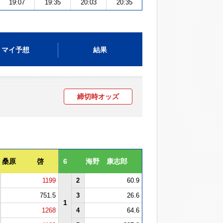
19:07
19:35
20:03
20:35
マイ予想
結果
締切時オッズ
桑原 啓
6
海野 康志郎
1199
2
60.9
751.5
3
26.6
1
1268
4
64.6