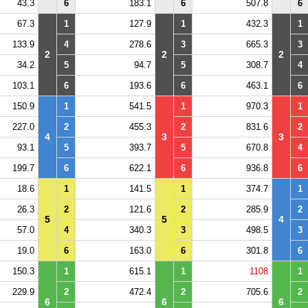
43.3
6
183.1
6
507.8
6
67.3
1
127.9
1
432.3
1
133.9
4
278.6
3
665.3
3
2
2
2
34.2
5
94.7
5
308.7
4
103.1
6
193.6
6
463.1
6
150.9
1
541.5
1
970.3
1
227.0
2
455.3
2
831.6
2
4
3
3
93.1
5
393.7
5
670.8
4
199.7
6
622.1
6
936.8
6
18.6
1
141.5
1
374.7
1
26.3
2
121.6
2
285.9
2
5
5
4
57.0
4
340.3
3
498.5
3
19.0
6
163.0
6
301.8
6
150.3
1
615.1
1
1108
1
229.9
2
472.4
2
705.6
2
6
6
6