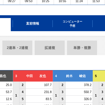
09:27
09:53
10:25
10:55
11:24
11:53
コンピューター
直前情報
予想
2連単・2連複
拡連複
単勝・複勝
昌也
3
中田 友也
4
鈴木 峻佑
5
25.0
2
107.7
2
378.2
2
53.7
4
231.8
3
550.7
3
1
1
1
12.6
5
83.5
5
326.0
4