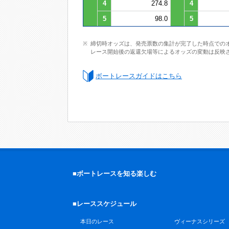
4
274.8
4
5
98.0
5
締切時オッズは、発売票数の集計が完了した時点での
レース開始後の返還欠場等によるオッズの変動は反映
ボートレースガイドはこちら
■ボートレースを知る楽しむ
■レーススケジュール
本日のレース
ヴィーナスシリーズ