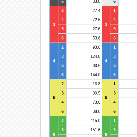
6
33.8
6
2
27.4
1
4
72.6
4
3
3
5
27.6
5
6
53.8
6
2
93.0
1
3
124.8
3
4
4
5
90.6
5
6
144.0
6
2
16.8
1
3
30.5
3
5
5
4
73.0
4
6
38.8
6
2
115.0
1
3
151.6
3
6
6