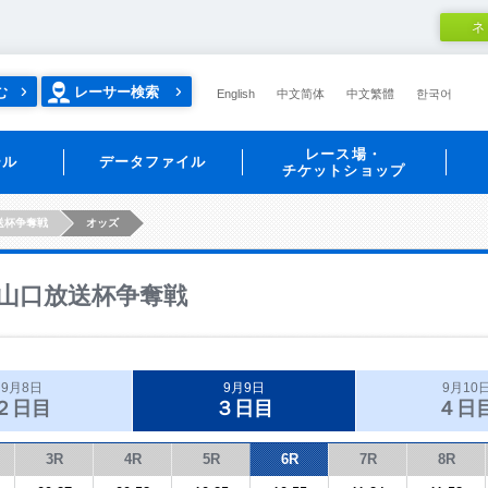
ネ
む
レーサー検索
English
中文简体
中文繁體
한국어
レース場・
ール
データファイル
チケットショップ
送杯争奪戦
オッズ
山口放送杯争奪戦
9月8日
9月9日
9月10
２日目
３日目
４日
3R
4R
5R
6R
7R
8R