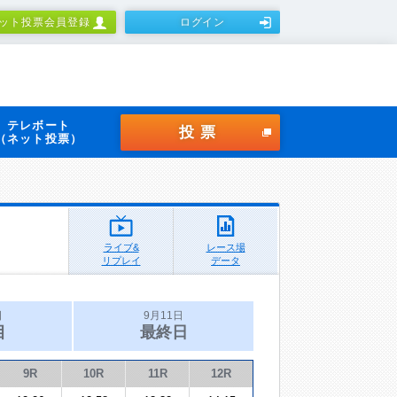
ット投票会員登録
ログイン
テレボート
投票
（ネット投票）
ライブ&
レース場
リプレイ
データ
日
9月11日
目
最終日
9R
10R
11R
12R