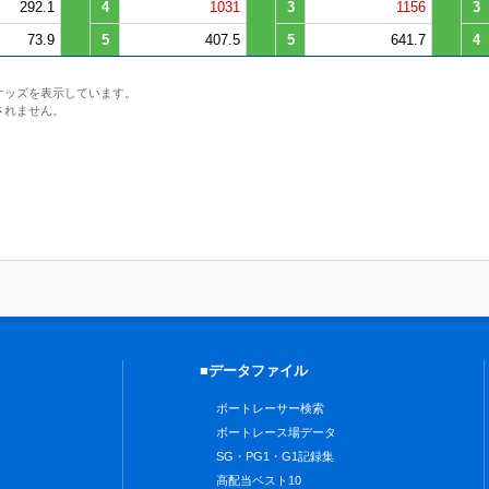
292.1
4
1031
3
1156
3
73.9
5
407.5
5
641.7
4
オッズを表示しています。
されません。
■データファイル
ボートレーサー検索
ボートレース場データ
SG・PG1・G1記録集
高配当ベスト10