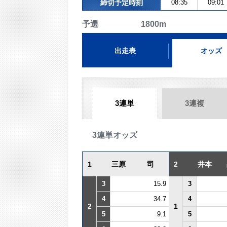
締切予定時刻
08:35
09:01
予選 1800m
出走表
オッズ
3連単
3連複
3連単オッズ
1
三原 司
2
井本 
3
15.9
3
4
34.7
4
2
1
5
9.1
5