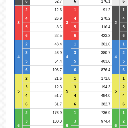
6
52.7
6
176.1
6
2
12.6
1
91.2
1
4
26.9
4
270.2
4
3
3
2
5
8.6
5
116.4
5
6
32.5
6
423.2
6
2
48.4
1
301.6
1
3
46.9
3
380.7
2
4
4
4
5
54.4
5
403.6
5
6
106.7
6
876.4
6
2
21.6
1
171.8
1
3
12.3
3
194.3
2
5
5
5
4
51.7
4
484.0
4
6
31.7
6
382.7
6
2
176.9
1
736.9
1
3
130.3
3
974.4
2
6
6
6