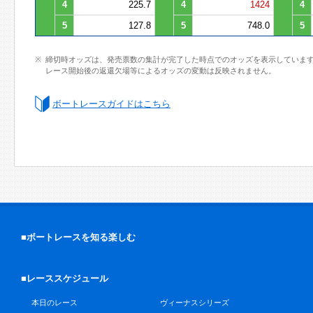
4
225.7
4
1424
4
5
127.8
5
748.0
5
締切時オッズは、発売票数の集計が完了した時点でのオッズを表示していま
レース開始後の返還欠場等によるオッズの変動は反映されません。
ボートレースガイドはこちら
■ボートレースを知る楽しむ
■レーススケジュール
本日のレース
ヴィーナスシリーズ