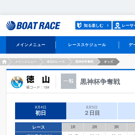
知る楽しむ
レーサ
メインメニュー
レーススケジュール
デ
HOME
メインメニュー
本日のレース
黒神杯争奪戦
オッズ
黒神杯争奪戦
8月4日
8月5日
初日
２日目
レース
1R
2R
3R