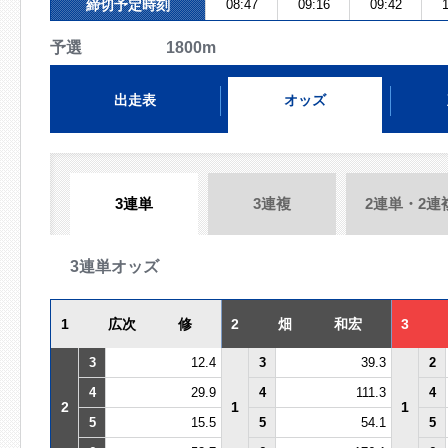
締切予定時刻
08:47
09:16
09:42
1
予選 1800m
出走表
オッズ
3連単
3連複
2連単・2連
3連単オッズ
1
広次 修
2
畑 和宏
3
3
12.4
3
39.3
2
4
29.9
4
111.3
4
2
1
1
5
15.5
5
54.1
5