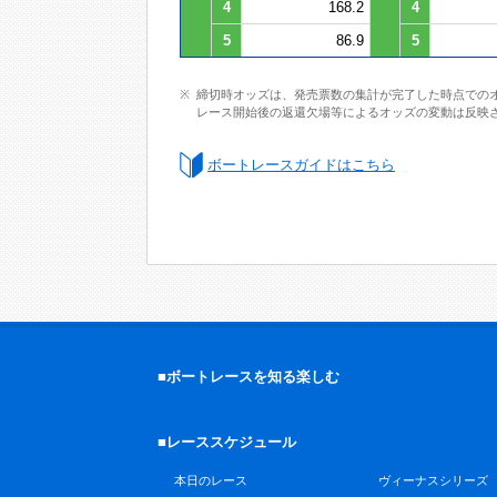
4
168.2
4
5
86.9
5
締切時オッズは、発売票数の集計が完了した時点での
レース開始後の返還欠場等によるオッズの変動は反映
ボートレースガイドはこちら
■ボートレースを知る楽しむ
■レーススケジュール
本日のレース
ヴィーナスシリーズ