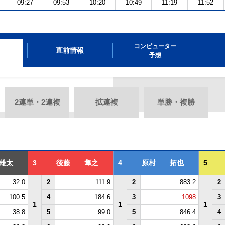
09:27
09:53
10:20
10:49
11:19
11:52
コンピューター
直前情報
予想
2連単・2連複
拡連複
単勝・複勝
雄太
3
後藤 隼之
4
原村 拓也
5
32.0
2
111.9
2
883.2
2
100.5
4
184.6
3
1098
3
1
1
1
38.8
5
99.0
5
846.4
4