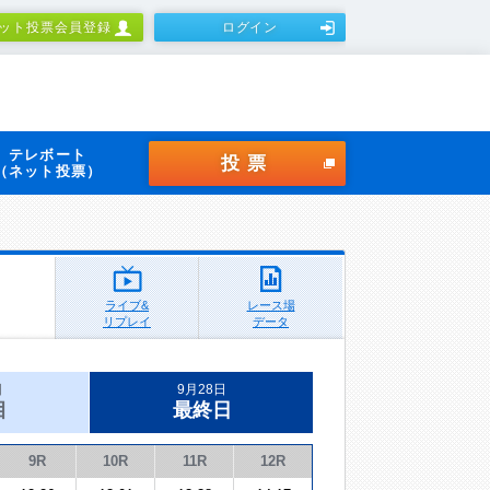
ット投票会員登録
ログイン
テレボート
投票
（ネット投票）
ライブ&
レース場
リプレイ
データ
日
9月28日
目
最終日
9R
10R
11R
12R