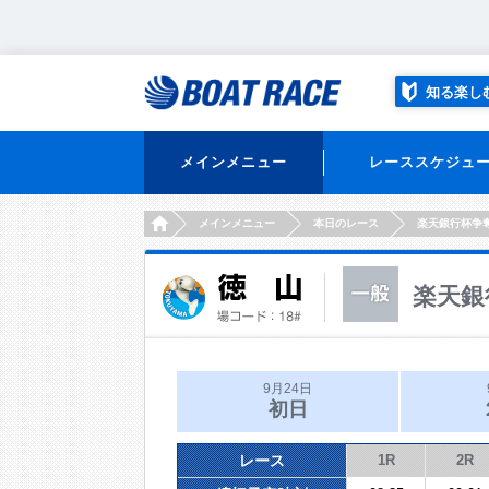
知る楽し
メインメニュー
レーススケジュ
HOME
メインメニュー
本日のレース
楽天銀行杯争
楽天銀
9月24日
初日
レース
1R
2R