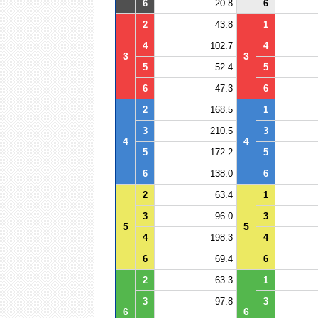
6
20.8
6
2
43.8
1
4
102.7
4
3
3
5
52.4
5
6
47.3
6
2
168.5
1
3
210.5
3
4
4
5
172.2
5
6
138.0
6
2
63.4
1
3
96.0
3
5
5
4
198.3
4
6
69.4
6
2
63.3
1
3
97.8
3
6
6