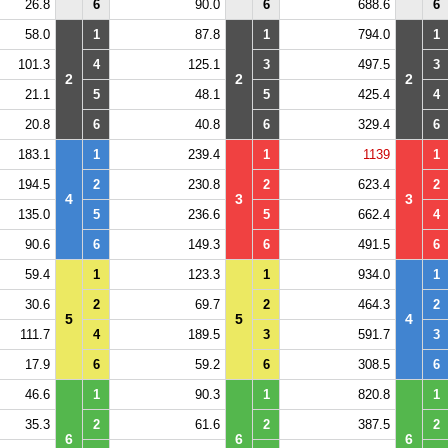
26.8
6
90.0
6
688.6
6
58.0
1
87.8
1
794.0
1
101.3
4
125.1
3
497.5
3
2
2
2
21.1
5
48.1
5
425.4
4
20.8
6
40.8
6
329.4
6
183.1
1
239.4
1
1139
1
194.5
2
230.8
2
623.4
2
4
3
3
135.0
5
236.6
5
662.4
4
90.6
6
149.3
6
491.5
6
59.4
1
123.3
1
934.0
1
30.6
2
69.7
2
464.3
2
5
5
4
111.7
4
189.5
3
591.7
3
17.9
6
59.2
6
308.5
6
46.6
1
90.3
1
820.8
1
35.3
2
61.6
2
387.5
2
6
6
6