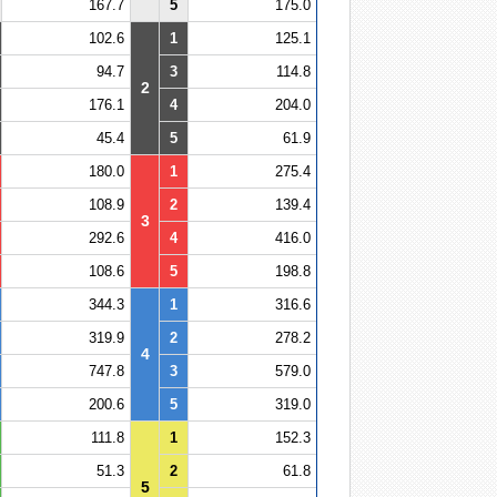
167.7
5
175.0
102.6
1
125.1
94.7
3
114.8
2
176.1
4
204.0
45.4
5
61.9
180.0
1
275.4
108.9
2
139.4
3
292.6
4
416.0
108.6
5
198.8
344.3
1
316.6
319.9
2
278.2
4
747.8
3
579.0
200.6
5
319.0
111.8
1
152.3
51.3
2
61.8
5