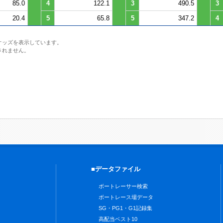
85.0
4
122.1
3
490.5
3
20.4
5
65.8
5
347.2
4
オッズを表示しています。
されません。
■データファイル
ボートレーサー検索
ボートレース場データ
SG・PG1・G1記録集
高配当ベスト10