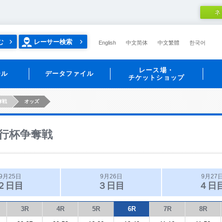
ネ
む
レーサー検索
English
中文简体
中文繁體
한국어
レース場・
ール
データファイル
チケットショップ
奪戦
オッズ
行杯争奪戦
9月25日
9月26日
9月27
２日目
３日目
４日
3R
4R
5R
6R
7R
8R