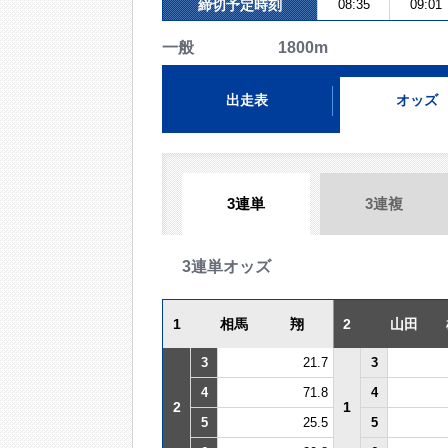
締切予定時刻
08:35
09:01
一般 1800m
出走表
オッズ
3連単
3連複
3連単オッズ
1
相馬 翔
2
山田 
3
21.7
3
4
71.8
4
2
1
5
25.5
5