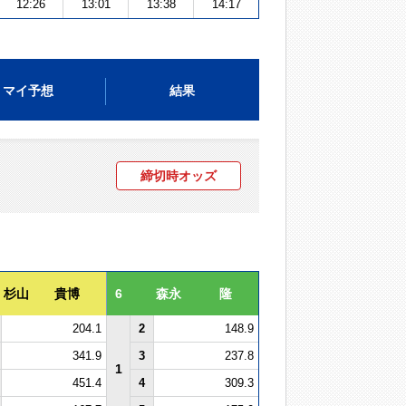
12:26
13:01
13:38
14:17
マイ予想
結果
締切時オッズ
杉山 貴博
6
森永 隆
204.1
2
148.9
341.9
3
237.8
1
451.4
4
309.3