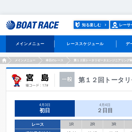
知る楽しむ
レーサ
メインメニュー
レーススケジュール
デ
HOME
メインメニュー
本日のレース
第１２回トータリゼータエンジニアリング
第１２回トータリ
4月3日
4月4日
初日
２日目
レース
1R
2R
3R