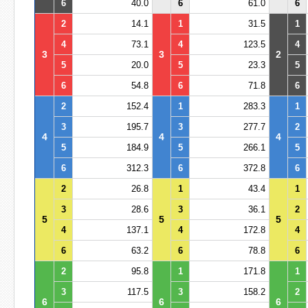
6
40.0
6
61.0
6
2
14.1
1
31.5
1
4
73.1
4
123.5
4
3
3
2
5
20.0
5
23.3
5
6
54.8
6
71.8
6
2
152.4
1
283.3
1
3
195.7
3
277.7
2
4
4
4
5
184.9
5
266.1
5
6
312.3
6
372.8
6
2
26.8
1
43.4
1
3
28.6
3
36.1
2
5
5
5
4
137.1
4
172.8
4
6
63.2
6
78.8
6
2
95.8
1
171.8
1
3
117.5
3
158.2
2
6
6
6