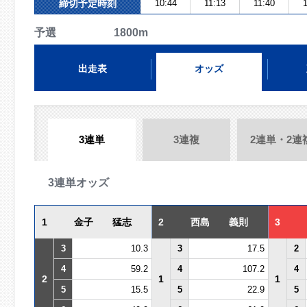
締切予定時刻
10:44
11:13
11:40
1
予選 1800m
出走表
オッズ
3連単
3連複
2連単・2連
3連単オッズ
1
金子 猛志
2
西島 義則
3
3
10.3
3
17.5
2
4
59.2
4
107.2
4
2
1
1
5
15.5
5
22.9
5