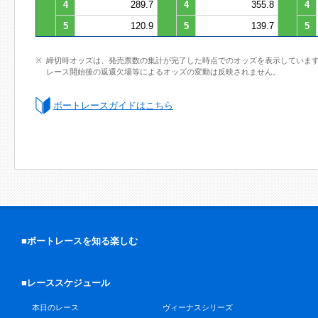
4
289.7
4
355.8
4
5
120.9
5
139.7
5
締切時オッズは、発売票数の集計が完了した時点でのオッズを表示していま
レース開始後の返還欠場等によるオッズの変動は反映されません。
ボートレースガイドはこちら
■ボートレースを知る楽しむ
■レーススケジュール
本日のレース
ヴィーナスシリーズ