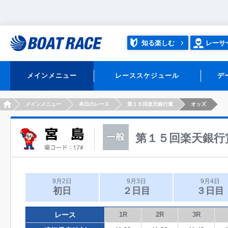
知る楽しむ
レーサ
メインメニュー
レーススケジュール
デ
HOME
メインメニュー
本日のレース
第１５回楽天銀行賞
オッズ
第１５回楽天銀行
9月2日
9月3日
9月4日
初日
２日目
３日目
レース
1R
2R
3R