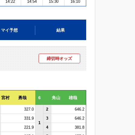
14:22
14:54
15:30
16:10
マイ予想
結果
締切時オッズ
宮村 勇哉
6
角山 雄哉
327.0
2
646.2
331.9
3
646.2
1
221.9
4
381.8