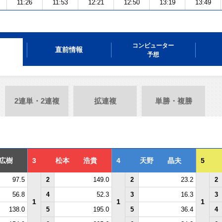
11:26
11:53
12:21
12:50
13:19
13:49
コンピューター
直前情報
予想
2連単・2連複
拡連複
単勝・複勝
広樹
3
松本 浩貴
4
天野 晶夫
5
97.5
2
149.0
2
23.2
2
56.8
4
52.3
3
16.3
3
1
1
1
138.0
5
195.0
5
36.4
4