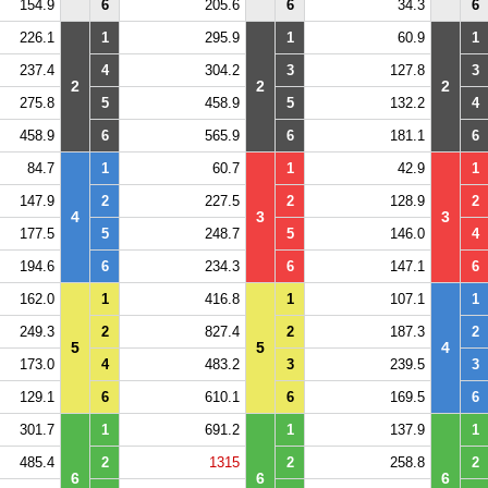
154.9
6
205.6
6
34.3
6
226.1
1
295.9
1
60.9
1
237.4
4
304.2
3
127.8
3
2
2
2
275.8
5
458.9
5
132.2
4
458.9
6
565.9
6
181.1
6
84.7
1
60.7
1
42.9
1
147.9
2
227.5
2
128.9
2
4
3
3
177.5
5
248.7
5
146.0
4
194.6
6
234.3
6
147.1
6
162.0
1
416.8
1
107.1
1
249.3
2
827.4
2
187.3
2
5
5
4
173.0
4
483.2
3
239.5
3
129.1
6
610.1
6
169.5
6
301.7
1
691.2
1
137.9
1
485.4
2
1315
2
258.8
2
6
6
6