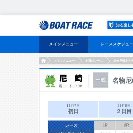
知る楽し
メインメニュー
レーススケジュ
HOME
メインメニュー
本日のレース
名物尼崎あん
名物尼
11月7日
11月8日
初日
２日目
レース
1R
2R