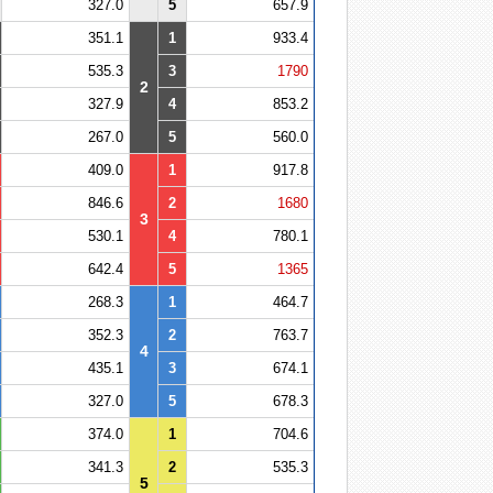
327.0
5
657.9
351.1
1
933.4
535.3
3
1790
2
327.9
4
853.2
267.0
5
560.0
409.0
1
917.8
846.6
2
1680
3
530.1
4
780.1
642.4
5
1365
268.3
1
464.7
352.3
2
763.7
4
435.1
3
674.1
327.0
5
678.3
374.0
1
704.6
341.3
2
535.3
5