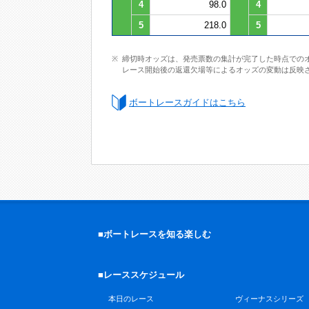
4
98.0
4
5
218.0
5
締切時オッズは、発売票数の集計が完了した時点での
レース開始後の返還欠場等によるオッズの変動は反映
ボートレースガイドはこちら
■ボートレースを知る楽しむ
■レーススケジュール
本日のレース
ヴィーナスシリーズ