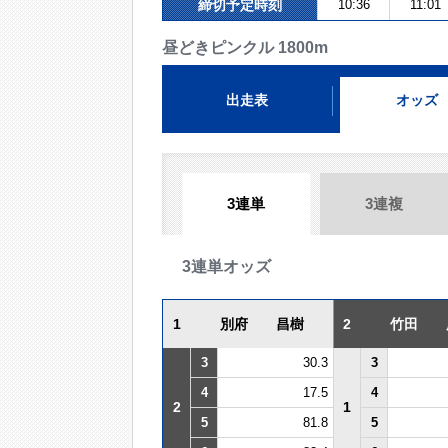
締切予定時刻
10:36
11:01
昼どきピンクル 1800m
出走表
オッズ
3連単
3連複
3連単オッズ
1
別府 昌樹
2
竹田 
3
30.3
3
4
17.5
4
2
1
5
81.8
5