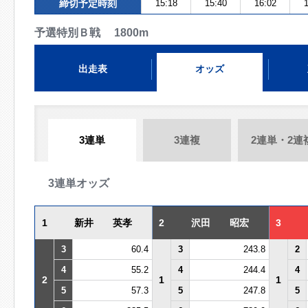
締切予定時刻
15:18
15:40
16:02
1
予選特別Ｂ戦 1800m
出走表
オッズ
3連単
3連複
2連単・2連
3連単オッズ
1
新井 英孝
2
沢田 昭宏
3
3
60.4
3
243.8
2
4
55.2
4
244.4
4
2
1
1
5
57.3
5
247.8
5