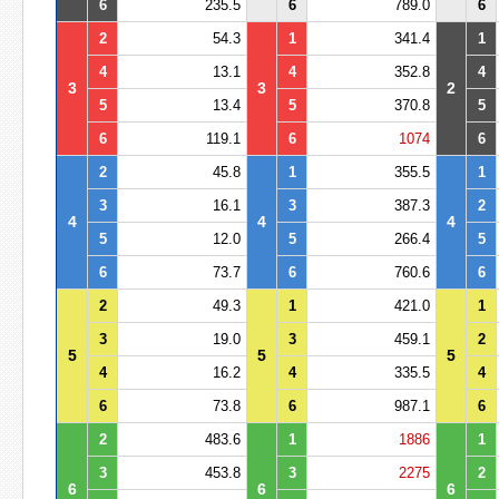
6
235.5
6
789.0
6
2
54.3
1
341.4
1
4
13.1
4
352.8
4
3
3
2
5
13.4
5
370.8
5
6
119.1
6
1074
6
2
45.8
1
355.5
1
3
16.1
3
387.3
2
4
4
4
5
12.0
5
266.4
5
6
73.7
6
760.6
6
2
49.3
1
421.0
1
3
19.0
3
459.1
2
5
5
5
4
16.2
4
335.5
4
6
73.8
6
987.1
6
2
483.6
1
1886
1
3
453.8
3
2275
2
6
6
6