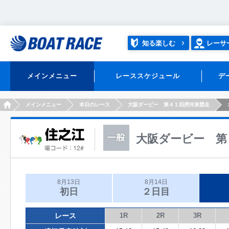
知る楽しむ
レーサ
メインメニュー
レーススケジュール
デ
HOME
メインメニュー
本日のレース
大阪ダービー 第４１回摂河泉競走
大阪ダービー 第
8月13日
8月14日
初日
２日目
レース
1R
2R
3R