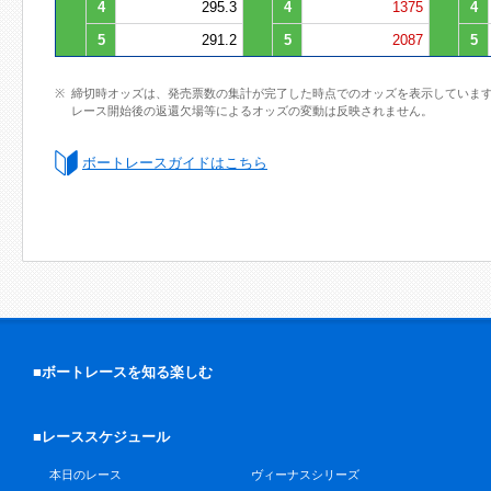
4
295.3
4
1375
4
5
291.2
5
2087
5
締切時オッズは、発売票数の集計が完了した時点でのオッズを表示していま
レース開始後の返還欠場等によるオッズの変動は反映されません。
ボートレースガイドはこちら
■ボートレースを知る楽しむ
■レーススケジュール
本日のレース
ヴィーナスシリーズ