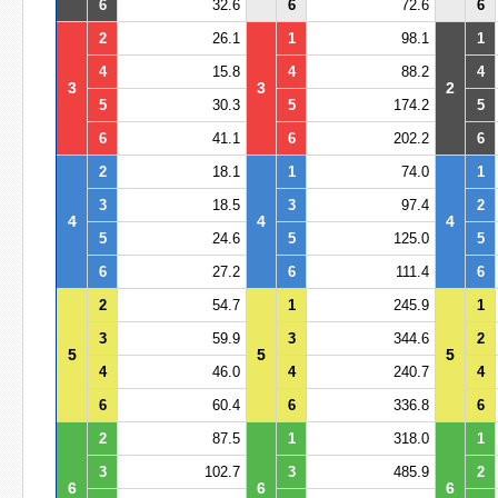
6
32.6
6
72.6
6
2
26.1
1
98.1
1
4
15.8
4
88.2
4
3
3
2
5
30.3
5
174.2
5
6
41.1
6
202.2
6
2
18.1
1
74.0
1
3
18.5
3
97.4
2
4
4
4
5
24.6
5
125.0
5
6
27.2
6
111.4
6
2
54.7
1
245.9
1
3
59.9
3
344.6
2
5
5
5
4
46.0
4
240.7
4
6
60.4
6
336.8
6
2
87.5
1
318.0
1
3
102.7
3
485.9
2
6
6
6