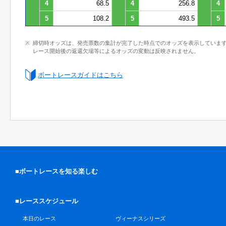
4
68.5
4
256.8
4
5
108.2
5
493.5
5
締切時オッズは、発売票数の集計が完了した時点でのオッズを表示していま
レース開始後の返還欠場等によるオッズの変動は反映されません。
ボートレースガイドはこちら
■ボートレースを知る楽しむ
■レーススケジュール
本日のレース
ヴィーナスシリーズ