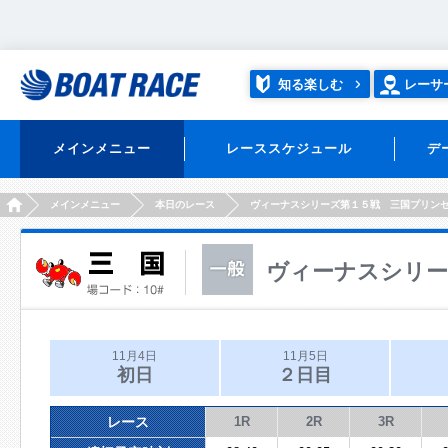
知る楽しむ
レーサ
メインメニュー
レーススケジュール
デ
HOME
メインメニュー
本日のレース
ヴィーナスシリーズ第１５戦 三国プリン
ヴィーナスシリー
11月4日
11月5日
初日
２日目
レース
1R
2R
3R