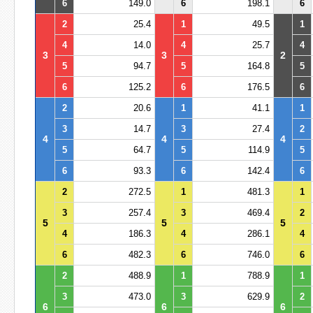
6
149.0
6
198.1
6
2
25.4
1
49.5
1
4
14.0
4
25.7
4
3
3
2
5
94.7
5
164.8
5
6
125.2
6
176.5
6
2
20.6
1
41.1
1
3
14.7
3
27.4
2
4
4
4
5
64.7
5
114.9
5
6
93.3
6
142.4
6
2
272.5
1
481.3
1
3
257.4
3
469.4
2
5
5
5
4
186.3
4
286.1
4
6
482.3
6
746.0
6
2
488.9
1
788.9
1
3
473.0
3
629.9
2
6
6
6