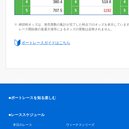
4
380.4
4
519.8
4
5
707.5
5
1192
5
締切時オッズは、発売票数の集計が完了した時点でのオッズを表示していま
レース開始後の返還欠場等によるオッズの変動は反映されません。
ボートレースガイドはこちら
■ボートレースを知る楽しむ
■レーススケジュール
本日のレース
ヴィーナスシリーズ