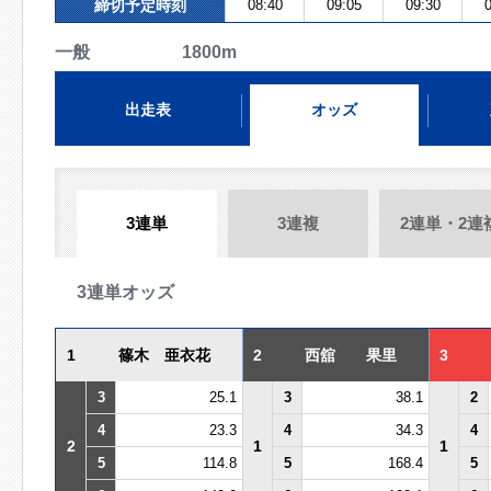
締切予定時刻
08:40
09:05
09:30
0
一般 1800m
出走表
オッズ
3連単
3連複
2連単・2連
3連単オッズ
1
篠木 亜衣花
2
西舘 果里
3
3
25.1
3
38.1
2
4
23.3
4
34.3
4
2
1
1
5
114.8
5
168.4
5