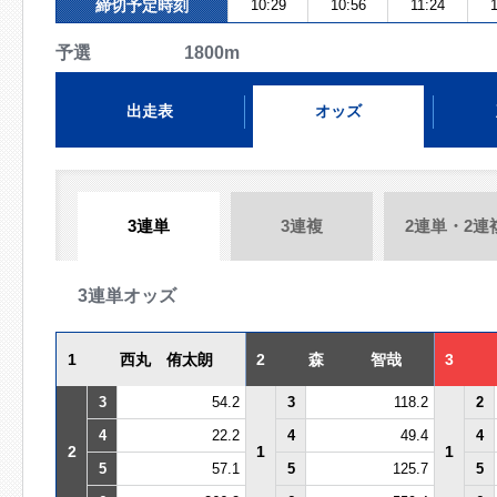
締切予定時刻
10:29
10:56
11:24
予選 1800m
出走表
オッズ
3連単
3連複
2連単・2連
3連単オッズ
1
西丸 侑太朗
2
森 智哉
3
3
54.2
3
118.2
2
4
22.2
4
49.4
4
2
1
1
5
57.1
5
125.7
5