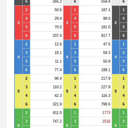
6
266.2
6
559.4
6
2
50.6
1
187.1
1
4
29.4
4
98.0
4
3
3
2
5
70.0
5
181.0
5
6
337.4
6
917.7
6
2
12.6
1
47.5
1
3
19.1
3
59.3
2
4
4
4
5
11.1
5
50.9
5
6
77.4
6
198.1
6
2
90.4
1
217.9
1
3
110.2
3
227.9
2
5
5
5
4
42.3
4
116.3
4
6
321.9
6
798.6
6
2
811.0
1
1773
1
3
747.2
3
1516
2
6
6
6