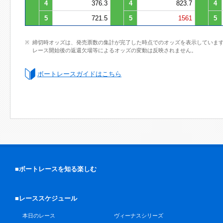
4
376.3
4
823.7
4
5
721.5
5
1561
5
締切時オッズは、発売票数の集計が完了した時点でのオッズを表示していま
レース開始後の返還欠場等によるオッズの変動は反映されません。
ボートレースガイドはこちら
■ボートレースを知る楽しむ
■レーススケジュール
本日のレース
ヴィーナスシリーズ