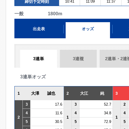
締切予定時刻
10:41
11:09
11:37
1
一般 1800m
出走表
オッズ
3連単
3連複
2連単・2連
3連単オッズ
1
大澤 誠也
2
大江 純
3
3
17.6
3
52.7
2
4
11.6
4
34.8
4
2
1
1
5
30.5
5
72.9
5