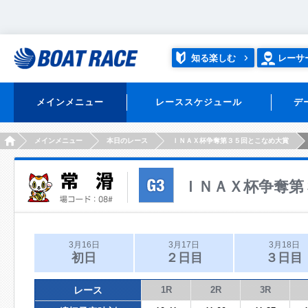
知る楽しむ
レーサ
メインメニュー
レーススケジュール
デ
HOME
メインメニュー
本日のレース
ＩＮＡＸ杯争奪第３５回とこなめ大賞
ＩＮＡＸ杯争奪第
3月16日
3月17日
3月18日
初日
２日目
３日目
レース
1R
2R
3R