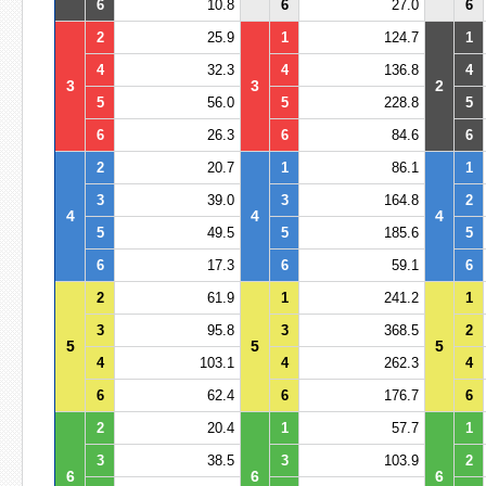
6
10.8
6
27.0
6
2
25.9
1
124.7
1
4
32.3
4
136.8
4
3
3
2
5
56.0
5
228.8
5
6
26.3
6
84.6
6
2
20.7
1
86.1
1
3
39.0
3
164.8
2
4
4
4
5
49.5
5
185.6
5
6
17.3
6
59.1
6
2
61.9
1
241.2
1
3
95.8
3
368.5
2
5
5
5
4
103.1
4
262.3
4
6
62.4
6
176.7
6
2
20.4
1
57.7
1
3
38.5
3
103.9
2
6
6
6