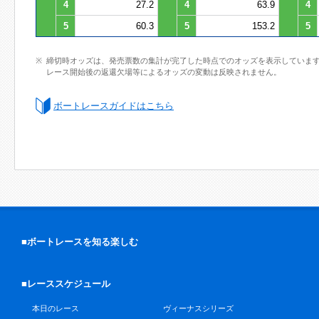
4
27.2
4
63.9
4
5
60.3
5
153.2
5
締切時オッズは、発売票数の集計が完了した時点でのオッズを表示していま
レース開始後の返還欠場等によるオッズの変動は反映されません。
ボートレースガイドはこちら
■ボートレースを知る楽しむ
■レーススケジュール
本日のレース
ヴィーナスシリーズ