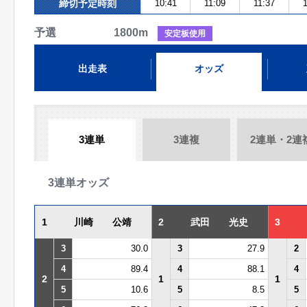
締切予定時刻
10:41
11:09
11:37
1
予選 1800m
安定板使用
出走表
オッズ
3連単
3連複
2連単・2連
3連単オッズ
1
川崎 公靖
2
武田 光史
3
3
30.0
3
27.9
2
4
89.4
4
88.1
4
2
1
1
5
10.6
5
8.5
5