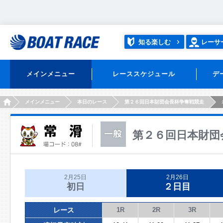
知る楽しむ
レーサ
メインメニュー
レーススケジュール
デ
HOME
メインメニュー
本日のレース
第２６回日本財団会長杯争奪戦競走
第２６回日本財団
2月25日
2月26日
初日
２日目
レース
1R
2R
3R