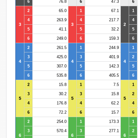
6
76.8
6
47.3
6
2
65.0
1
67.1
1
4
263.9
4
217.7
4
3
3
2
5
41.1
5
32.2
5
6
249.0
6
159.3
6
2
261.5
1
244.9
1
3
425.0
3
401.9
2
4
4
4
5
307.0
5
142.3
5
6
535.8
6
405.5
6
2
15.8
1
7.5
1
3
30.2
3
15.8
2
5
5
5
4
176.8
4
62.2
4
6
72.2
6
15.7
6
2
254.0
1
173.3
1
3
570.4
3
277.1
2
6
6
6