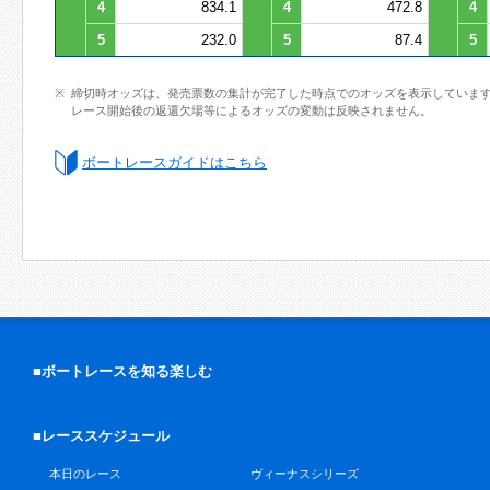
4
834.1
4
472.8
4
5
232.0
5
87.4
5
締切時オッズは、発売票数の集計が完了した時点でのオッズを表示していま
レース開始後の返還欠場等によるオッズの変動は反映されません。
ボートレースガイドはこちら
■ボートレースを知る楽しむ
■レーススケジュール
本日のレース
ヴィーナスシリーズ