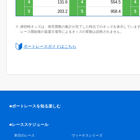
4
131.6
4
554.5
4
5
203.2
5
958.4
5
締切時オッズは、発売票数の集計が完了した時点でのオッズを表示していま
レース開始後の返還欠場等によるオッズの変動は反映されません。
ボートレースガイドはこちら
■ボートレースを知る楽しむ
■レーススケジュール
本日のレース
ヴィーナスシリーズ