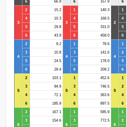
6
66.9
6
157.9
6
2
15.2
1
140.3
1
4
10.3
4
168.5
4
3
3
2
5
29.8
5
331.0
5
6
43.9
6
458.0
6
2
9.2
1
78.6
1
3
10.8
3
141.6
2
4
4
4
5
24.5
5
178.0
5
6
29.4
6
209.2
6
2
103.1
1
452.6
1
3
94.9
3
746.5
2
5
5
5
4
72.1
4
363.6
4
6
185.9
6
897.5
6
2
167.1
1
585.9
1
3
154.6
3
772.5
2
6
6
6