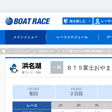
知る楽しむ
レーサ
メインメニュー
レーススケジュール
デ
HOME
メインメニュー
本日のレース
ＢＴＳ富士おやま９周年Ｂ級春選抜ニッカ
ＢＴＳ富士おやま
3月29日
3月30日
初日
２日目
レース
1R
2R
3R