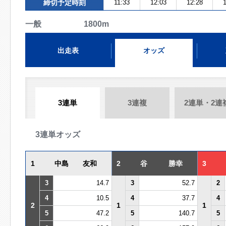
締切予定時刻
11:33
12:03
12:28
1
一般 1800m
出走表
オッズ
3連単
3連複
2連単・2連
3連単オッズ
1
中島 友和
2
谷 勝幸
3
3
14.7
3
52.7
2
4
10.5
4
37.7
4
2
1
1
5
47.2
5
140.7
5