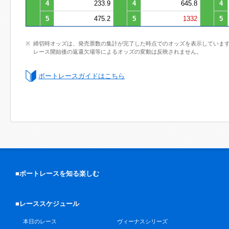
4
233.9
4
645.8
4
5
475.2
5
1332
5
締切時オッズは、発売票数の集計が完了した時点でのオッズを表示していま
レース開始後の返還欠場等によるオッズの変動は反映されません。
ボートレースガイドはこちら
■ボートレースを知る楽しむ
■レーススケジュール
本日のレース
ヴィーナスシリーズ