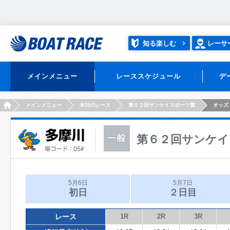
知る楽しむ
レーサ
メインメニュー
レーススケジュール
デ
HOME
メインメニュー
本日のレース
第６２回サンケイスポーツ賞
オッズ
第６２回サンケイ
5月6日
5月7日
初日
２日目
レース
1R
2R
3R