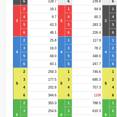
6
128.7
6
239.8
6
2
18.1
1
84.9
1
4
9.7
4
60.2
4
3
3
2
5
43.3
5
283.3
5
6
48.1
6
226.4
6
2
25.8
1
117.9
1
3
16.0
3
78.2
2
4
4
4
5
69.0
5
348.0
5
6
60.1
6
247.7
6
2
258.3
1
746.6
1
3
177.5
3
690.3
2
5
5
5
4
202.8
4
757.3
4
6
344.6
6
1108
6
2
355.0
1
788.5
1
3
254.6
3
610.3
2
6
6
6