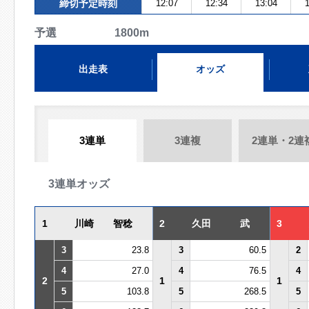
締切予定時刻
12:07
12:34
13:04
1
予選 1800m
出走表
オッズ
3連単
3連複
2連単・2連
3連単オッズ
1
川崎 智稔
2
久田 武
3
3
23.8
3
60.5
2
4
27.0
4
76.5
4
2
1
1
5
103.8
5
268.5
5