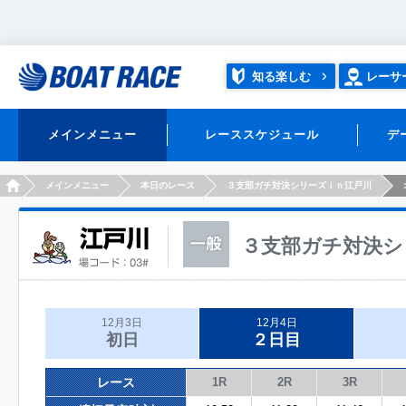
知る楽しむ
レーサ
メインメニュー
レーススケジュール
デ
HOME
メインメニュー
本日のレース
３支部ガチ対決シリーズｉｎ江戸川
３支部ガチ対決シ
12月3日
12月4日
初日
２日目
レース
1R
2R
3R