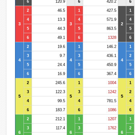
6
120.9
6
420.2
6
2
46.5
1
427.5
1
4
13.3
4
571.9
4
3
3
2
5
44.3
5
863.5
5
6
49.1
6
1328
6
2
19.6
1
146.2
1
3
9.7
3
436.1
2
4
4
4
5
24.4
5
450.9
5
6
16.9
6
367.4
6
2
245.6
1
1004
1
3
122.3
3
1242
2
5
5
5
4
99.5
4
781.5
4
6
183.7
6
1086
6
2
212.1
1
1207
1
3
117.4
3
1762
2
6
6
6