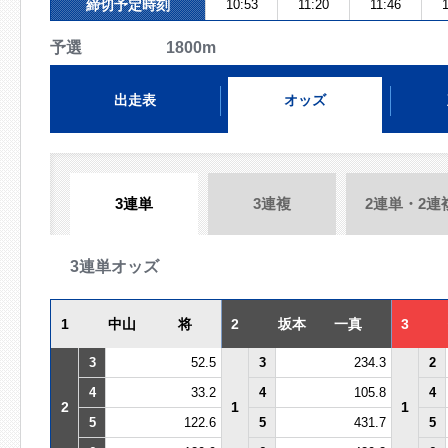
締切予定時刻
10:53
11:20
11:46
1
予選 1800m
出走表
オッズ
3連単
3連複
2連単・2連
3連単オッズ
1
中山 将
2
坂本 一真
3
3
52.5
3
234.3
2
4
33.2
4
105.8
4
2
1
1
5
122.6
5
431.7
5