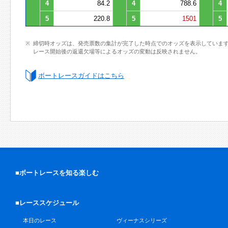
4
84.2
4
788.6
4
5
220.8
5
1501
5
締切時オッズは、発売票数の集計が完了した時点でのオッズを表示していま
レース開始後の返還欠場等によるオッズの変動は反映されません。
ボートレースガイドはこちら
■ボートレースを知る楽しむ
■レーススケジュール
本日のレース
ヴィーナスシリーズ