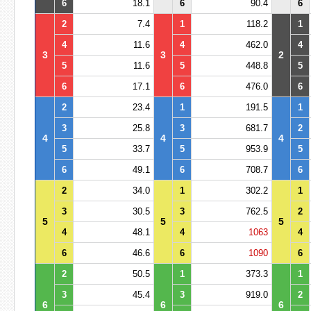
6
18.1
6
90.4
6
2
7.4
1
118.2
1
4
11.6
4
462.0
4
3
3
2
5
11.6
5
448.8
5
6
17.1
6
476.0
6
2
23.4
1
191.5
1
3
25.8
3
681.7
2
4
4
4
5
33.7
5
953.9
5
6
49.1
6
708.7
6
2
34.0
1
302.2
1
3
30.5
3
762.5
2
5
5
5
4
48.1
4
1063
4
6
46.6
6
1090
6
2
50.5
1
373.3
1
3
45.4
3
919.0
2
6
6
6