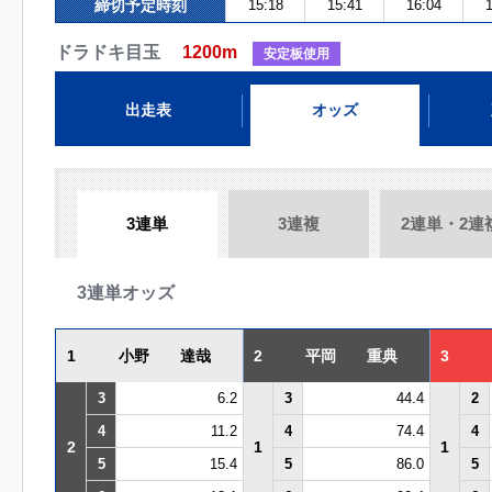
締切予定時刻
15:18
15:41
16:04
1
ドラドキ目玉
1200m
安定板使用
出走表
オッズ
3連単
3連複
2連単・2連
3連単オッズ
1
小野 達哉
2
平岡 重典
3
3
6.2
3
44.4
2
4
11.2
4
74.4
4
2
1
1
5
15.4
5
86.0
5