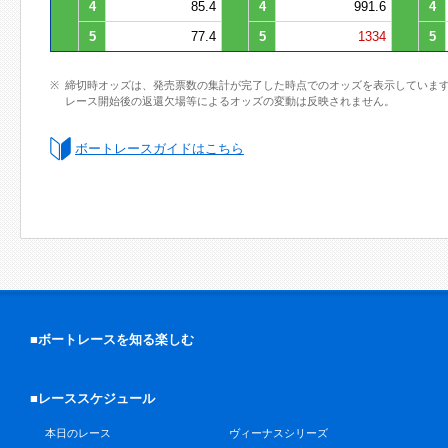
4
85.4
4
991.6
4
5
77.4
5
1334
5
締切時オッズは、発売票数の集計が完了した時点でのオッズを表示していま
レース開始後の返還欠場等によるオッズの変動は反映されません。
ボートレースガイドはこちら
■ボートレースを知る楽しむ
■レーススケジュール
本日のレース
ヴィーナスシリーズ