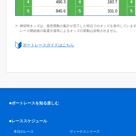
4
490.3
4
183.7
4
5
845.6
5
331.0
5
締切時オッズは、発売票数の集計が完了した時点でのオッズを表示していま
レース開始後の返還欠場等によるオッズの変動は反映されません。
ボートレースガイドはこちら
■ボートレースを知る楽しむ
■レーススケジュール
本日のレース
ヴィーナスシリーズ