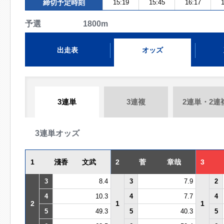
締切予定時刻
15:19
15:45
16:17
1
予選 1800m
出走表
オッズ
3連単
3連複
2連単・2連
3連単オッズ
1
淺香 文武
2
菅 章哉
3
3
8.4
3
7.9
2
4
10.3
4
7.7
4
2
1
1
5
49.3
5
40.3
5