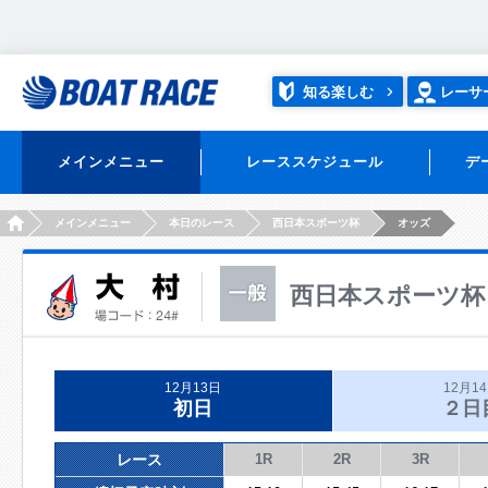
知る楽しむ
レーサ
メインメニュー
レーススケジュール
デ
HOME
メインメニュー
本日のレース
西日本スポーツ杯
オッズ
西日本スポーツ杯
12月13日
12月1
初日
２日
レース
1R
2R
3R