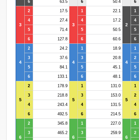
6
63.5
6
50.4
6
2
17.5
1
22.1
1
4
27.4
4
17.2
4
3
3
2
5
71.4
5
50.5
5
6
127.8
6
60.6
6
2
24.2
1
18.9
1
3
37.6
3
20.8
2
4
4
4
5
84.1
5
45.1
5
6
133.1
6
48.1
6
2
178.9
1
131.0
1
3
218.8
3
153.0
2
5
5
5
4
243.4
4
131.5
4
6
492.5
6
214.5
6
2
345.8
1
227.0
1
3
465.2
3
259.9
2
6
6
6