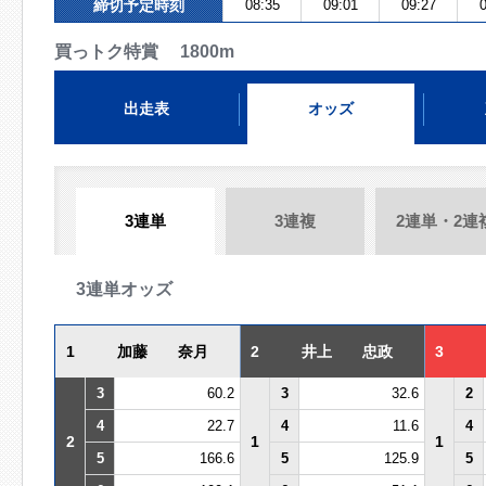
締切予定時刻
08:35
09:01
09:27
0
買っトク特賞 1800m
出走表
オッズ
3連単
3連複
2連単・2連
3連単オッズ
1
加藤 奈月
2
井上 忠政
3
3
60.2
3
32.6
2
4
22.7
4
11.6
4
2
1
1
5
166.6
5
125.9
5