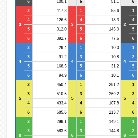
6
100.1
6
51.1
6
2
117.3
1
55.6
1
4
126.6
4
18.3
4
3
3
2
5
312.0
5
145.0
5
6
392.7
6
77.6
6
2
29.4
1
10.0
1
3
91.2
3
10.8
2
4
4
4
5
168.5
5
31.2
5
6
94.9
6
10.1
6
2
450.4
1
291.2
1
3
510.5
3
269.2
2
5
5
5
4
433.4
4
107.8
4
6
685.6
6
213.7
6
2
299.1
1
149.1
1
3
583.6
3
144.8
2
6
6
6