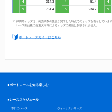
4
314.3
4
51.4
4
5
761.4
5
234.7
5
締切時オッズは、発売票数の集計が完了した時点でのオッズを表示していま
レース開始後の返還欠場等によるオッズの変動は反映されません。
ボートレースガイドはこちら
■ボートレースを知る楽しむ
■レーススケジュール
本日のレース
ヴィーナスシリーズ