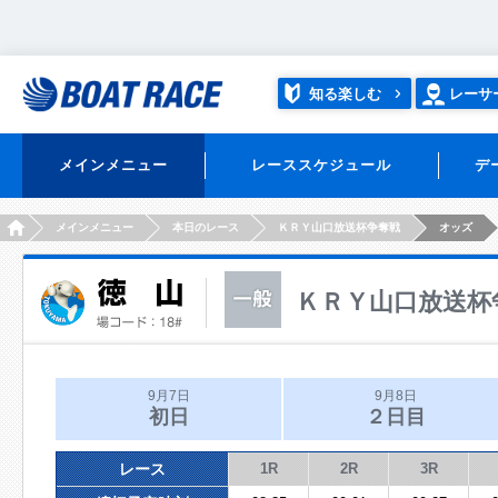
知る楽しむ
レーサ
メインメニュー
レーススケジュール
デ
HOME
メインメニュー
本日のレース
ＫＲＹ山口放送杯争奪戦
オッズ
ＫＲＹ山口放送杯
9月7日
9月8日
初日
２日目
レース
1R
2R
3R