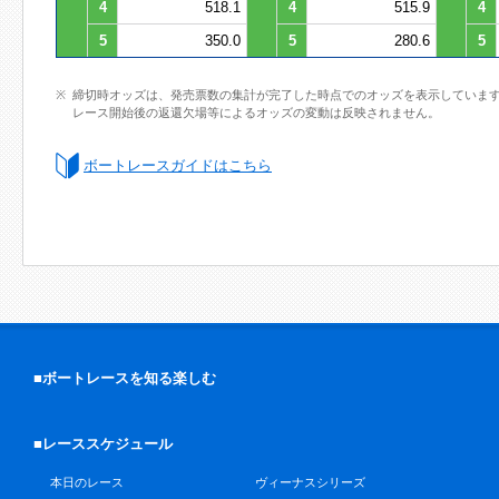
4
518.1
4
515.9
4
5
350.0
5
280.6
5
締切時オッズは、発売票数の集計が完了した時点でのオッズを表示していま
レース開始後の返還欠場等によるオッズの変動は反映されません。
ボートレースガイドはこちら
■ボートレースを知る楽しむ
■レーススケジュール
本日のレース
ヴィーナスシリーズ