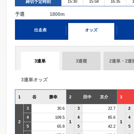
締切予定時刻
15:30
15:58
16:35
1
予選 1800m
出走表
オッズ
3連単
3連複
2連単・2連
3連単オッズ
1
谷 勝幸
2
田中 京介
3
3
30.6
3
22.7
2
4
109.5
4
85.6
4
2
1
1
5
65.8
5
42.2
5