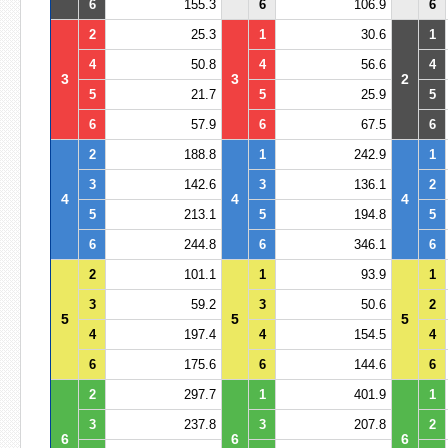
6
155.3
6
106.9
6
2
25.3
1
30.6
1
4
50.8
4
56.6
4
3
3
2
5
21.7
5
25.9
5
6
57.9
6
67.5
6
2
188.8
1
242.9
1
3
142.6
3
136.1
2
4
4
4
5
213.1
5
194.8
5
6
244.8
6
346.1
6
2
101.1
1
93.9
1
3
59.2
3
50.6
2
5
5
5
4
197.4
4
154.5
4
6
175.6
6
144.6
6
2
297.7
1
401.9
1
3
237.8
3
207.8
2
6
6
6