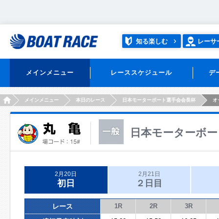
知る楽しむ
レーサ
メインメニュー
レーススケジュール
デ
HOME
メインメニュー
本日のレース
日本モーターボート選手会会長杯
オ
日本モーターボー
2月20日
2月21日
初日
２日目
レース
1R
2R
3R