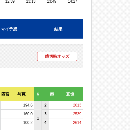
12:39
13:13
13:49
14:27
マイ予想
結果
締切時オッズ
四宮 与寛
6
秦 直也
194.6
2
2013
160.0
3
2539
1
100.2
4
2614