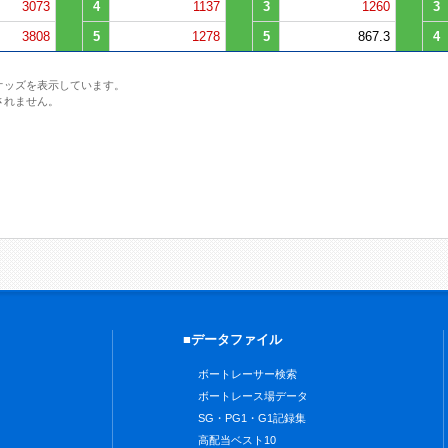
3073
4
1137
3
1260
3
3808
5
1278
5
867.3
4
オッズを表示しています。
されません。
■データファイル
ボートレーサー検索
ボートレース場データ
SG・PG1・G1記録集
高配当ベスト10