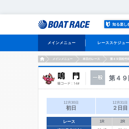
知る楽し
メインメニュー
レーススケジュ
HOME
メインメニュー
本日のレース
第４９回松竹
第４９
12月30日
12月31日
初日
２日目
レース
1R
2R