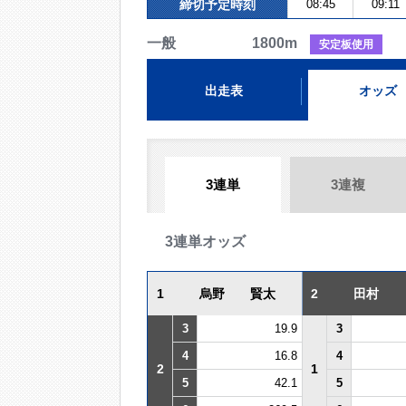
締切予定時刻
08:45
09:11
一般 1800m
安定板使用
出走表
オッズ
3連単
3連複
3連単オッズ
1
烏野 賢太
2
田村
3
19.9
3
4
16.8
4
2
1
5
42.1
5