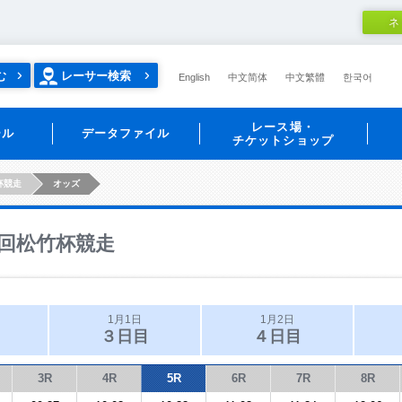
ネ
む
レーサー検索
English
中文简体
中文繁體
한국어
レース場・
ール
データファイル
チケットショップ
杯競走
オッズ
回松竹杯競走
1月1日
1月2日
３日目
４日目
3R
4R
5R
6R
7R
8R