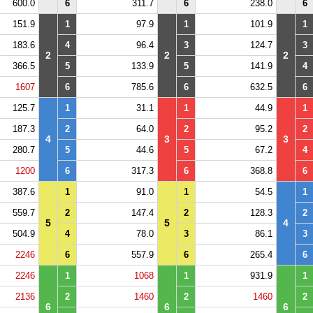
600.0
6
311.7
6
238.0
6
151.9
1
97.9
1
101.9
1
183.6
4
96.4
3
124.7
3
2
2
2
366.5
5
133.9
5
141.9
4
1607
6
785.6
6
632.5
6
125.7
1
31.1
1
44.9
1
187.3
2
64.0
2
95.2
2
4
3
3
280.7
5
44.6
5
67.2
4
1200
6
317.3
6
368.8
6
387.6
1
91.0
1
54.5
1
559.7
2
147.4
2
128.3
2
5
5
4
504.9
4
78.0
3
86.1
3
2246
6
557.9
6
265.4
6
2246
1
1068
1
931.9
1
2136
2
1460
2
1460
2
6
6
6