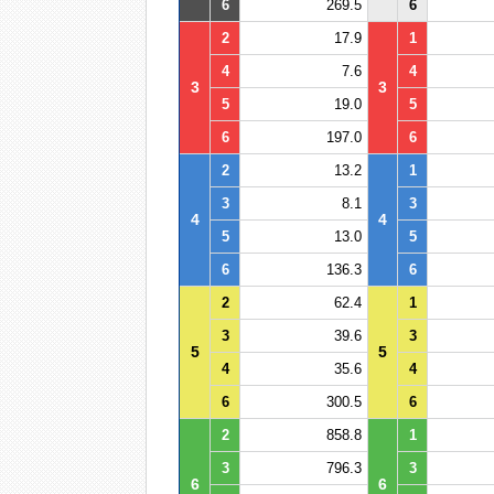
6
269.5
6
2
17.9
1
4
7.6
4
3
3
5
19.0
5
6
197.0
6
2
13.2
1
3
8.1
3
4
4
5
13.0
5
6
136.3
6
2
62.4
1
3
39.6
3
5
5
4
35.6
4
6
300.5
6
2
858.8
1
3
796.3
3
6
6