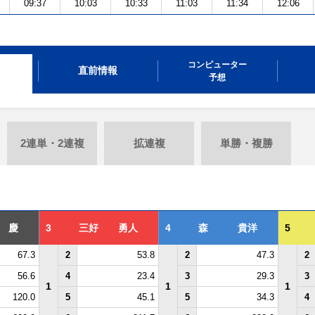
09:37
10:03
10:33
11:03
11:34
12:06
コンピューター
直前情報
予想
2連単・2連複
拡連複
単勝・複勝
 慶
3
三好 勇人
4
森 貴洋
5
67.3
2
53.8
2
47.3
2
56.6
4
23.4
3
29.3
3
1
1
1
120.0
5
45.1
5
34.3
4