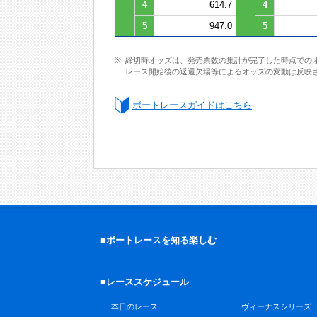
4
614.7
4
5
947.0
5
締切時オッズは、発売票数の集計が完了した時点での
レース開始後の返還欠場等によるオッズの変動は反映
ボートレースガイドはこちら
■ボートレースを知る楽しむ
■レーススケジュール
本日のレース
ヴィーナスシリーズ