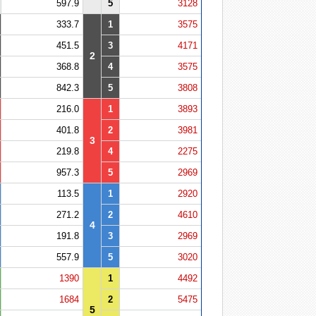
597.9
5
3128
333.7
1
3575
451.5
3
4171
2
368.8
4
3575
842.3
5
3808
216.0
1
3893
401.8
2
3981
3
219.8
4
2275
957.3
5
2969
113.5
1
2920
271.2
2
4610
4
191.8
3
2969
557.9
5
3020
1390
1
4492
1684
2
5475
5