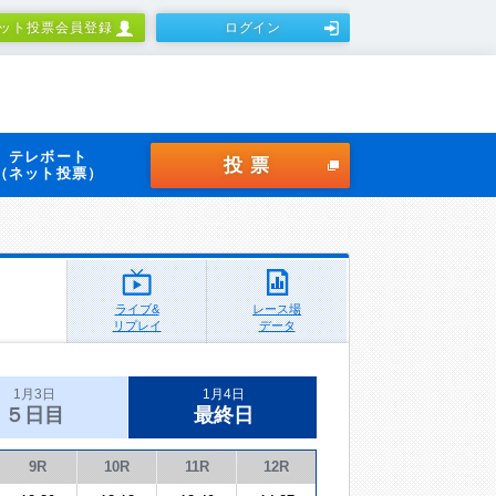
ット投票会員登録
ログイン
テレボート
投票
（ネット投票）
ライブ&
レース場
リプレイ
データ
1月3日
1月4日
５日目
最終日
9R
10R
11R
12R