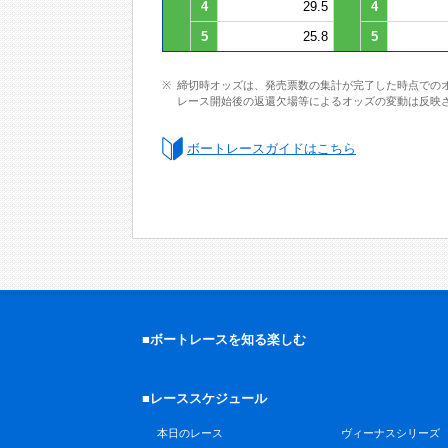
4
29.5
4
5
25.8
5
締切時オッズは、発売票数の集計が完了した時点での
レース開始後の返還欠場等によるオッズの変動は反映
ボートレースガイドはこちら
■ボートレースを知る楽しむ
■レーススケジュール
本日のレース
ヴィーナスシリーズ