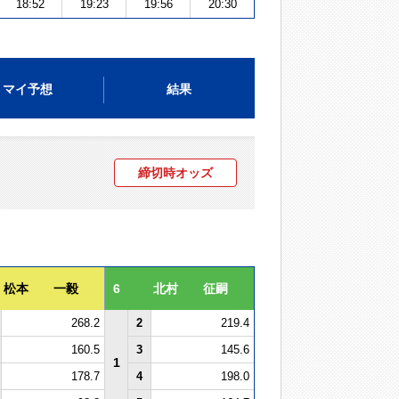
18:52
19:23
19:56
20:30
マイ予想
結果
締切時オッズ
松本 一毅
6
北村 征嗣
268.2
2
219.4
160.5
3
145.6
1
178.7
4
198.0