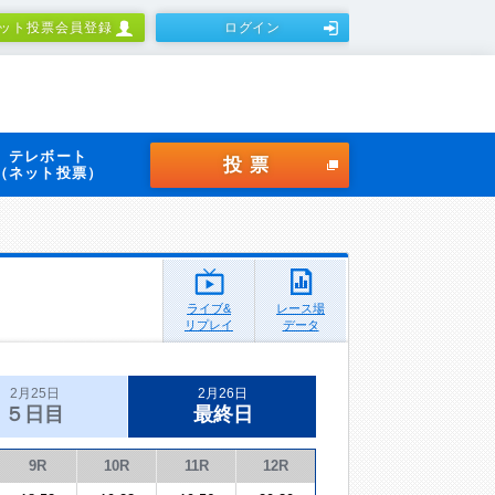
ット投票会員登録
ログイン
テレボート
投票
（ネット投票）
ライブ&
レース場
リプレイ
データ
2月25日
2月26日
５日目
最終日
9R
10R
11R
12R