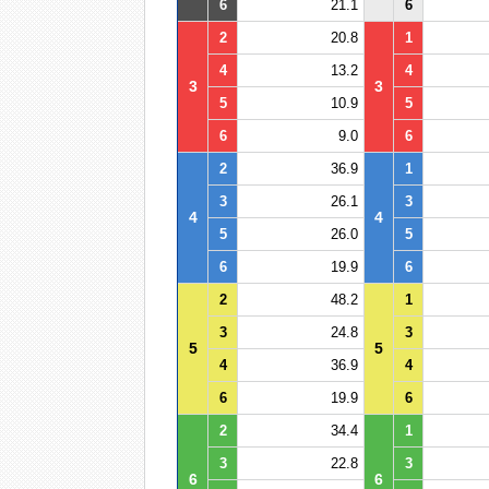
6
21.1
6
2
20.8
1
4
13.2
4
3
3
5
10.9
5
6
9.0
6
2
36.9
1
3
26.1
3
4
4
5
26.0
5
6
19.9
6
2
48.2
1
3
24.8
3
5
5
4
36.9
4
6
19.9
6
2
34.4
1
3
22.8
3
6
6