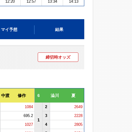
12:20
12:57
13:34
14:13
マイ予想
結果
締切時オッズ
中渡 修作
6
澁川 夏
1084
2
2649
695.2
3
2228
1
1027
4
2805