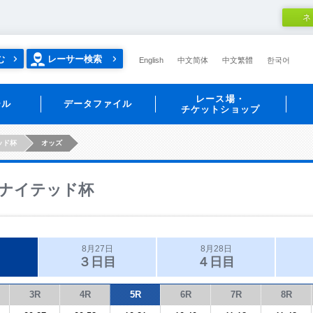
ネ
む
レーサー検索
English
中文简体
中文繁體
한국어
レース場・
ール
データファイル
チケットショップ
ッド杯
オッズ
ナイテッド杯
8月27日
8月28日
３日目
４日目
3R
4R
5R
6R
7R
8R