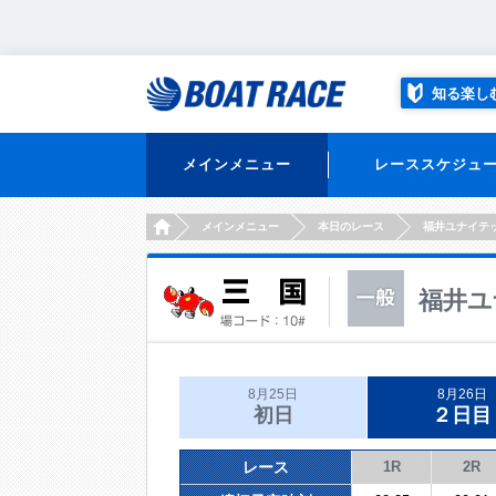
知る楽し
メインメニュー
レーススケジュ
HOME
メインメニュー
本日のレース
福井ユナイテ
福井ユ
8月25日
8月26日
初日
２日目
レース
1R
2R