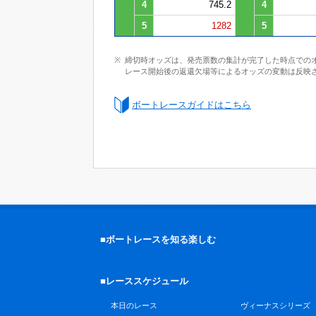
4
745.2
4
5
1282
5
締切時オッズは、発売票数の集計が完了した時点での
レース開始後の返還欠場等によるオッズの変動は反映
ボートレースガイドはこちら
■ボートレースを知る楽しむ
■レーススケジュール
本日のレース
ヴィーナスシリーズ