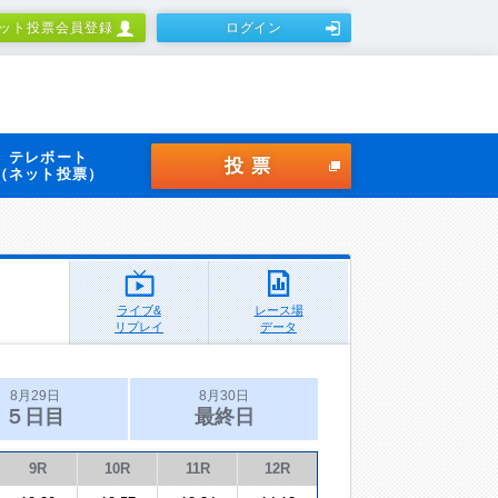
ット投票会員登録
ログイン
テレボート
投票
（ネット投票）
ライブ&
レース場
リプレイ
データ
8月29日
8月30日
５日目
最終日
9R
10R
11R
12R