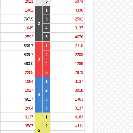
2021
5
5074
1402
1
4336
797.5
3
2592
2
1045
4
3137
2592
5
4676
836.7
1
2110
839.7
2
2208
3
463.0
4
1289
2208
5
2873
1084
1
3137
1027
2
3018
4
491.7
3
1463
2004
5
3137
3137
1
4183
3507
2
4111
5