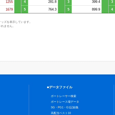
1255
4
281.8
3
399.4
3
1679
5
764.3
5
899.9
4
オッズを表示しています。
されません。
■データファイル
ボートレーサー検索
ボートレース場データ
SG・PG1・G1記録集
高配当ベスト10