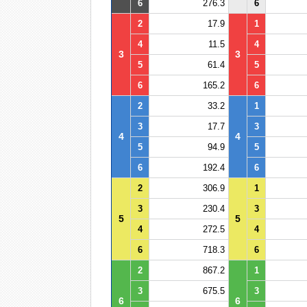
6
276.3
6
2
17.9
1
4
11.5
4
3
3
5
61.4
5
6
165.2
6
2
33.2
1
3
17.7
3
4
4
5
94.9
5
6
192.4
6
2
306.9
1
3
230.4
3
5
5
4
272.5
4
6
718.3
6
2
867.2
1
3
675.5
3
6
6