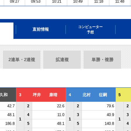
09:27
09:53
10:21
10:49
11:18
11:48
コンピューター
直前情報
予想
2連単・2連複
拡連複
単勝・複勝
久和
3
坪井 康晴
4
北村 征嗣
5
42.7
2
22.6
2
79.6
2
48.1
4
11.0
3
40.9
3
1
1
1
186.8
5
48.1
5
140.8
4