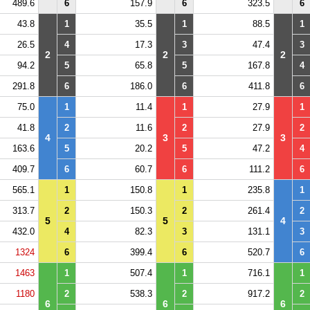
489.6
6
157.9
6
323.5
6
43.8
1
35.5
1
88.5
1
26.5
4
17.3
3
47.4
3
2
2
2
94.2
5
65.8
5
167.8
4
291.8
6
186.0
6
411.8
6
75.0
1
11.4
1
27.9
1
41.8
2
11.6
2
27.9
2
4
3
3
163.6
5
20.2
5
47.2
4
409.7
6
60.7
6
111.2
6
565.1
1
150.8
1
235.8
1
313.7
2
150.3
2
261.4
2
5
5
4
432.0
4
82.3
3
131.1
3
1324
6
399.4
6
520.7
6
1463
1
507.4
1
716.1
1
1180
2
538.3
2
917.2
2
6
6
6