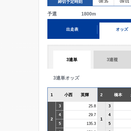
締切予定時刻
08:35
09:01
予選 1800m
出走表
オッズ
3連単
3連複
3連単オッズ
1
小西 英輝
2
橋本 
3
25.8
3
4
29.7
4
2
1
5
135.3
5