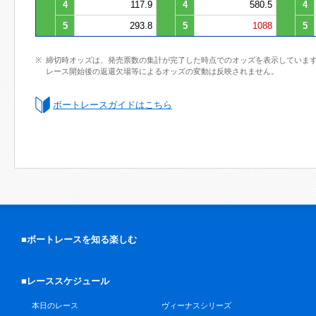
4
117.9
4
580.5
4
5
293.8
5
1088
5
締切時オッズは、発売票数の集計が完了した時点でのオッズを表示していま
レース開始後の返還欠場等によるオッズの変動は反映されません。
ボートレースガイドはこちら
■ボートレースを知る楽しむ
■レーススケジュール
本日のレース
ヴィーナスシリーズ