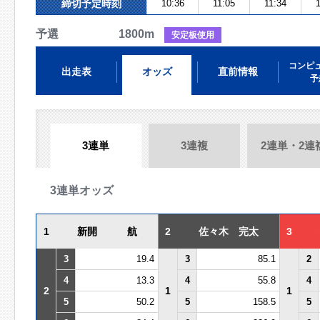
締切予定時刻
10:36
11:05
11:34
1
予選 1800m
安定板使用
コンピ
出走表
オッズ
直前情報
予
3連単
3連複
2連単・2連
3連単オッズ
1
新開 航
2
佐々木 完太
3
3
19.4
3
85.1
2
4
13.3
4
55.8
4
2
1
1
5
50.2
5
158.5
5