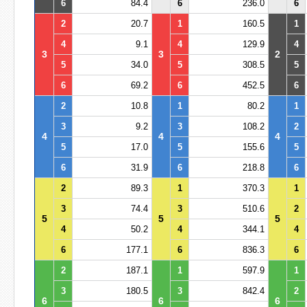
6
84.4
6
236.0
6
2
20.7
1
160.5
1
4
9.1
4
129.9
4
3
3
2
5
34.0
5
308.5
5
6
69.2
6
452.5
6
2
10.8
1
80.2
1
3
9.2
3
108.2
2
4
4
4
5
17.0
5
155.6
5
6
31.9
6
218.8
6
2
89.3
1
370.3
1
3
74.4
3
510.6
2
5
5
5
4
50.2
4
344.1
4
6
177.1
6
836.3
6
2
187.1
1
597.9
1
3
180.5
3
842.4
2
6
6
6