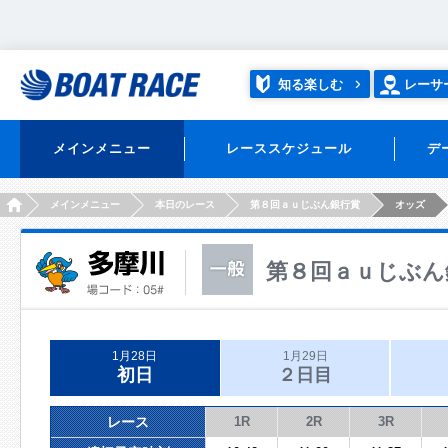
知る楽しむ
レーサ
メインメニュー
レーススケジュール
デ
HOME
メインメニュー
本日のレース
第８回ａｕじぶん銀行賞
オッズ
第８回ａｕじぶん
1月28日
1月29日
初日
２日目
レース
1R
2R
3R