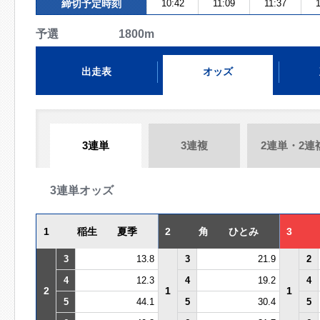
締切予定時刻
10:42
11:09
11:37
1
予選 1800m
出走表
オッズ
3連単
3連複
2連単・2連
3連単オッズ
1
稲生 夏季
2
角 ひとみ
3
3
13.8
3
21.9
2
4
12.3
4
19.2
4
2
1
1
5
44.1
5
30.4
5