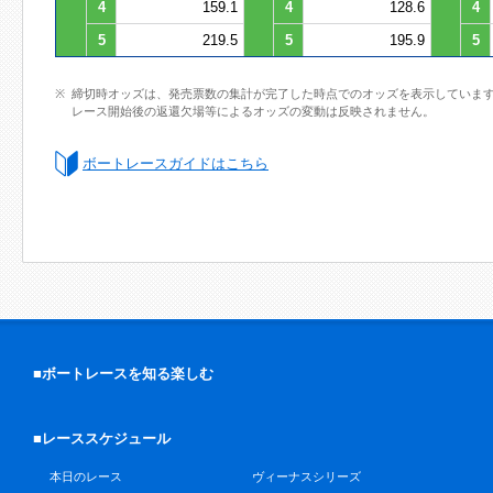
4
159.1
4
128.6
4
5
219.5
5
195.9
5
締切時オッズは、発売票数の集計が完了した時点でのオッズを表示していま
レース開始後の返還欠場等によるオッズの変動は反映されません。
ボートレースガイドはこちら
■ボートレースを知る楽しむ
■レーススケジュール
本日のレース
ヴィーナスシリーズ