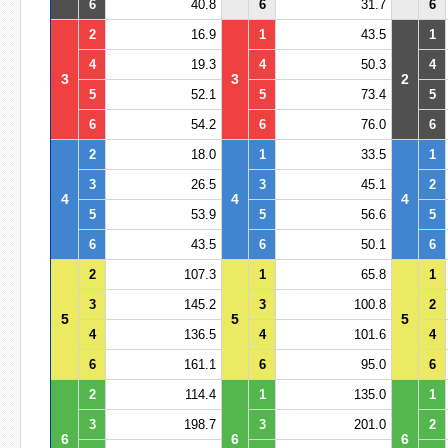
6
40.8
6
31.7
6
2
16.9
1
43.5
1
4
19.3
4
50.3
4
3
3
2
5
52.1
5
73.4
5
6
54.2
6
76.0
6
2
18.0
1
33.5
1
3
26.5
3
45.1
2
4
4
4
5
53.9
5
56.6
5
6
43.5
6
50.1
6
2
107.3
1
65.8
1
3
145.2
3
100.8
2
5
5
5
4
136.5
4
101.6
4
6
161.1
6
95.0
6
2
114.4
1
135.0
1
3
198.7
3
201.0
2
6
6
6