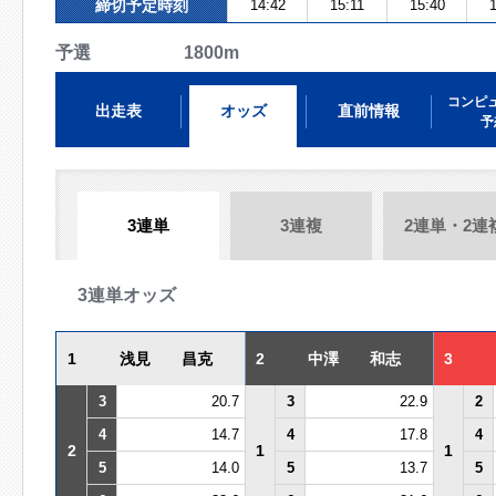
締切予定時刻
14:42
15:11
15:40
予選 1800m
コンピ
出走表
オッズ
直前情報
予
3連単
3連複
2連単・2連
3連単オッズ
1
浅見 昌克
2
中澤 和志
3
3
20.7
3
22.9
2
4
14.7
4
17.8
4
2
1
1
5
14.0
5
13.7
5