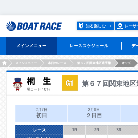
知る楽しむ
レーサ
メインメニュー
レーススケジュール
デ
HOME
メインメニュー
本日のレース
第６７回関東地区選手権
オッズ
第６７回関東地区
2月7日
2月8日
初日
２日目
レース
1R
2R
3R