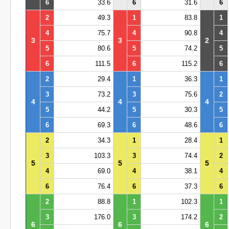
6
33.6
6
31.6
6
2
49.3
1
83.8
1
4
75.7
4
90.8
4
3
3
2
5
80.6
5
74.2
5
6
111.5
6
115.2
6
2
29.4
1
36.3
1
3
73.2
3
75.6
2
4
4
4
5
44.2
5
30.3
5
6
69.3
6
48.6
6
2
34.3
1
28.4
1
3
103.3
3
74.4
2
5
5
5
4
69.0
4
38.1
4
6
76.4
6
37.3
6
2
88.8
1
102.3
1
3
176.0
3
174.2
2
6
6
6