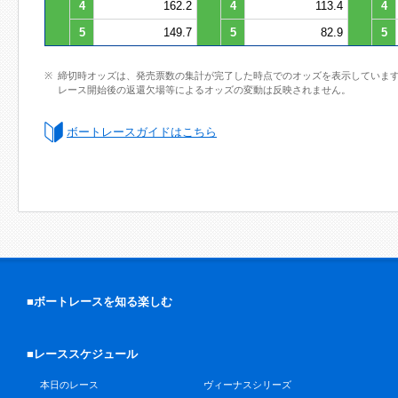
4
162.2
4
113.4
4
5
149.7
5
82.9
5
締切時オッズは、発売票数の集計が完了した時点でのオッズを表示していま
レース開始後の返還欠場等によるオッズの変動は反映されません。
ボートレースガイドはこちら
■ボートレースを知る楽しむ
■レーススケジュール
本日のレース
ヴィーナスシリーズ