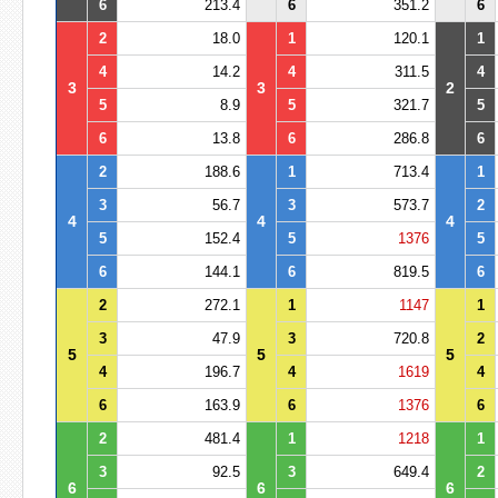
6
213.4
6
351.2
6
2
18.0
1
120.1
1
4
14.2
4
311.5
4
3
3
2
5
8.9
5
321.7
5
6
13.8
6
286.8
6
2
188.6
1
713.4
1
3
56.7
3
573.7
2
4
4
4
5
152.4
5
1376
5
6
144.1
6
819.5
6
2
272.1
1
1147
1
3
47.9
3
720.8
2
5
5
5
4
196.7
4
1619
4
6
163.9
6
1376
6
2
481.4
1
1218
1
3
92.5
3
649.4
2
6
6
6