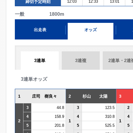
締切予定時刻
12:03
12:33
13:01
1
一般 1800m
出走表
オッズ
3連単
3連複
2連単・2連
3連単オッズ
1
庄司 樹良々
2
杉山 太陽
3
3
44.8
3
123.5
2
4
158.9
4
310.8
4
2
1
1
5
201.8
5
525.5
5