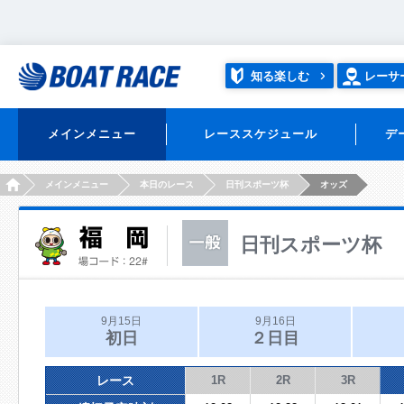
知る楽しむ
レーサ
メインメニュー
レーススケジュール
デ
HOME
メインメニュー
本日のレース
日刊スポーツ杯
オッズ
日刊スポーツ杯
9月15日
9月16日
初日
２日目
レース
1R
2R
3R