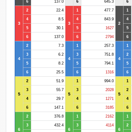
6
137.0
6
645.3
6
2
22.4
1
477.7
1
4
8.5
4
843.9
4
3
3
2
5
30.1
5
1627
5
6
137.0
6
2794
6
2
7.3
1
257.3
1
3
6.2
3
751.8
2
4
4
4
5
8.2
5
794.1
5
6
25.5
6
1316
6
2
51.9
1
994.0
1
3
55.7
3
2028
2
5
5
5
4
29.7
4
1271
4
6
147.1
6
3185
6
2
376.8
1
2162
1
3
432.4
3
4114
2
6
6
6