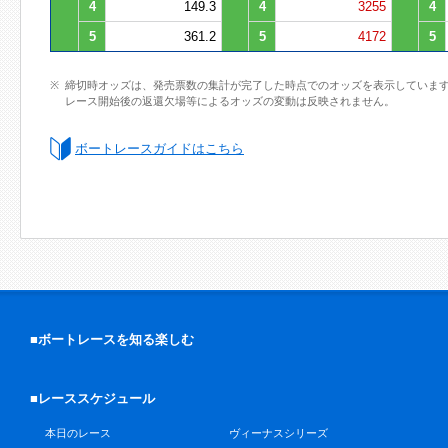
4
149.3
4
3255
4
5
361.2
5
4172
5
締切時オッズは、発売票数の集計が完了した時点でのオッズを表示していま
レース開始後の返還欠場等によるオッズの変動は反映されません。
ボートレースガイドはこちら
■ボートレースを知る楽しむ
■レーススケジュール
本日のレース
ヴィーナスシリーズ