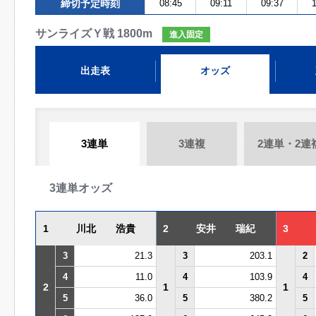
締切予定時刻
08:45
09:11
09:37
1
サンライズＹ戦 1800m
進入固定
出走表
オッズ
3連単
3連複
2連単・2連
3連単オッズ
1
川北 浩貴
2
安井 瑞紀
3
3
21.3
3
203.1
2
4
11.0
4
103.9
4
2
1
1
5
36.0
5
380.2
5