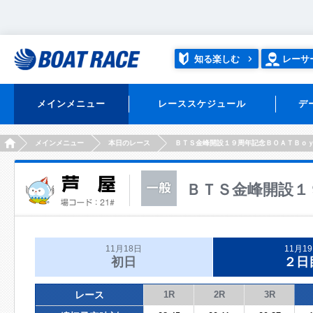
知る楽しむ
レーサ
メインメニュー
レーススケジュール
デ
HOME
メインメニュー
本日のレース
ＢＴＳ金峰開設１９周年記念ＢＯＡＴＢｏ
ＢＴＳ金峰開設１
11月18日
11月1
初日
２日
レース
1R
2R
3R