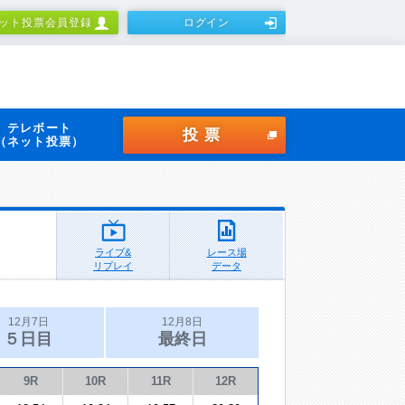
ット投票会員登録
ログイン
テレボート
投票
（ネット投票）
ライブ&
レース場
リプレイ
データ
12月7日
12月8日
５日目
最終日
9R
10R
11R
12R