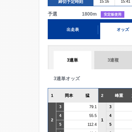
締切予定時刻
15:16
15:41
予選 1800m
安定板使用
出走表
オッズ
3連単
3連複
3連単オッズ
1
岡本 猛
2
峰重 
3
79.1
3
4
55.5
4
2
1
5
112.4
5