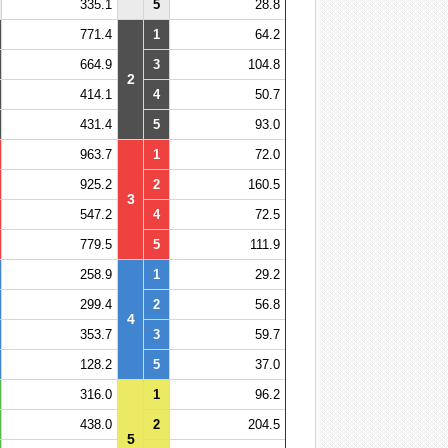
335.1
5
28.8
771.4
1
64.2
664.9
3
104.8
2
414.1
4
50.7
431.4
5
93.0
963.7
1
72.0
925.2
2
160.5
3
547.2
4
72.5
779.5
5
111.9
258.9
1
29.2
299.4
2
56.8
4
353.7
3
59.7
128.2
5
37.0
316.0
1
96.2
438.0
2
204.5
5