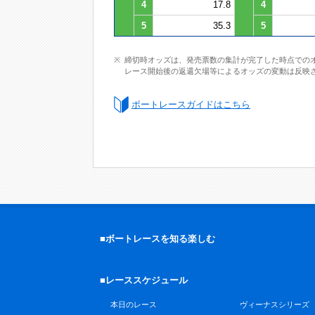
4
17.8
4
5
35.3
5
締切時オッズは、発売票数の集計が完了した時点での
レース開始後の返還欠場等によるオッズの変動は反映
ボートレースガイドはこちら
■ボートレースを知る楽しむ
■レーススケジュール
本日のレース
ヴィーナスシリーズ