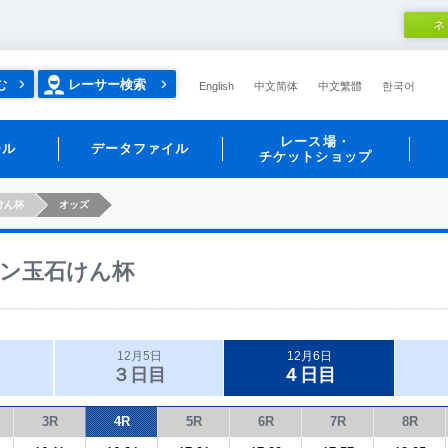
ネ
む
レーサー検索
English
中文简体
中文繁體
한국어
レース場・
ール
データファイル
チケットショップ
けん杯
オッズ
ン玉石けん杯
12月5日
12月6日
３日目
４日目
3R
4R
5R
6R
7R
8R