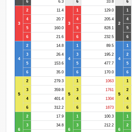
6
6.3
6
33.8
6
2
11.4
1
129.0
1
4
20.7
4
205.4
4
3
3
2
5
160.0
5
828.1
5
6
21.6
6
232.5
6
2
14.8
1
89.5
1
3
26.4
3
195.2
2
4
4
4
5
153.6
5
477.7
5
6
35.0
6
170.0
6
2
279.3
1
1063
1
3
359.8
3
1761
2
5
5
5
4
401.4
4
1304
4
6
312.2
6
1873
6
2
17.9
1
100.3
1
3
34.8
3
212.2
2
6
6
6