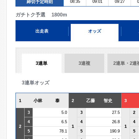
締切予定時刻
08:35
09:01
09:27
0
ガチトク予選 1800m
出走表
オッズ
3連単
3連複
2連単・2連
3連単オッズ
1
小林 泰
2
乙藤 智史
3
3
5.0
3
27.5
2
4
6.5
4
26.8
4
2
1
1
5
78.1
5
190.9
5