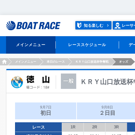
知る楽しむ
レーサ
メインメニュー
レーススケジュール
デ
HOME
メインメニュー
本日のレース
ＫＲＹ山口放送杯争奪戦
オッズ
ＫＲＹ山口放送杯
9月7日
9月8日
初日
２日目
レース
1R
2R
3R