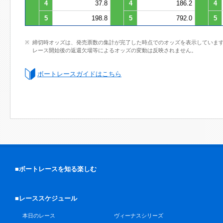
4
37.8
4
186.2
4
5
198.8
5
792.0
5
締切時オッズは、発売票数の集計が完了した時点でのオッズを表示していま
レース開始後の返還欠場等によるオッズの変動は反映されません。
ボートレースガイドはこちら
■ボートレースを知る楽しむ
■レーススケジュール
本日のレース
ヴィーナスシリーズ