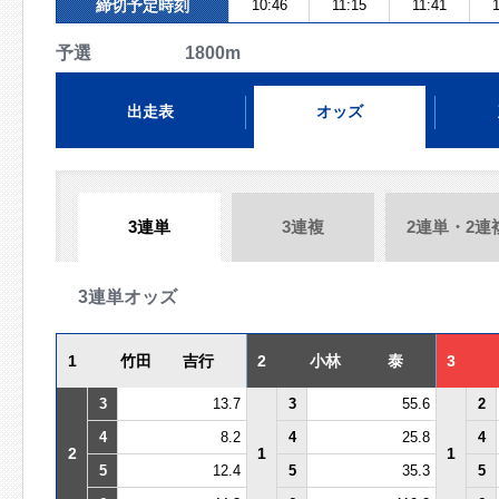
締切予定時刻
10:46
11:15
11:41
1
予選 1800m
出走表
オッズ
3連単
3連複
2連単・2連
3連単オッズ
1
竹田 吉行
2
小林 泰
3
3
13.7
3
55.6
2
4
8.2
4
25.8
4
2
1
1
5
12.4
5
35.3
5