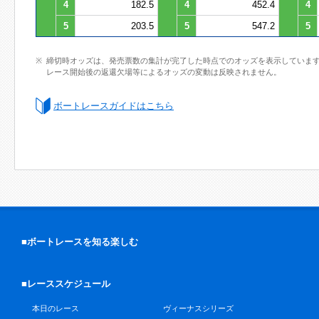
4
182.5
4
452.4
4
5
203.5
5
547.2
5
締切時オッズは、発売票数の集計が完了した時点でのオッズを表示していま
レース開始後の返還欠場等によるオッズの変動は反映されません。
ボートレースガイドはこちら
■ボートレースを知る楽しむ
■レーススケジュール
本日のレース
ヴィーナスシリーズ