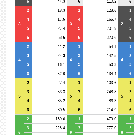
6
44.3
6
110.2
6
2
18.3
1
128.6
1
4
17.5
4
165.7
4
3
3
2
5
27.4
5
201.9
5
6
68.6
6
320.6
6
2
11.2
1
54.1
1
3
24.3
3
142.5
2
4
4
4
5
16.1
5
50.3
5
6
52.6
6
134.4
6
2
27.4
1
103.6
1
3
53.3
3
248.8
2
5
5
5
4
35.2
4
86.3
4
6
80.5
6
214.9
6
2
139.6
1
479.0
1
3
228.4
3
777.0
2
6
6
6