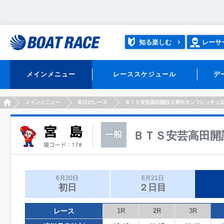
知る楽しむ
レーサ
メインメニュー
レーススケジュール
デ
HOME
メインメニュー
本日のレース
ＢＴＳ安芸高田開設５周年サンフレッチェ
ＢＴＳ安芸高田開
6月20日
6月21日
初日
２日目
レース
1R
2R
3R