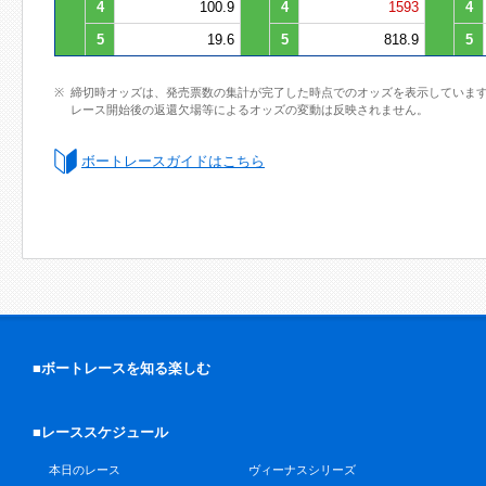
4
100.9
4
1593
4
5
19.6
5
818.9
5
締切時オッズは、発売票数の集計が完了した時点でのオッズを表示していま
レース開始後の返還欠場等によるオッズの変動は反映されません。
ボートレースガイドはこちら
■ボートレースを知る楽しむ
■レーススケジュール
本日のレース
ヴィーナスシリーズ