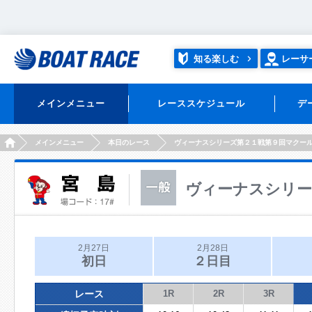
知る楽しむ
レーサ
メインメニュー
レーススケジュール
デ
HOME
メインメニュー
本日のレース
ヴィーナスシリーズ第２１戦第９回マクー
ヴィーナスシリー
2月27日
2月28日
初日
２日目
レース
1R
2R
3R