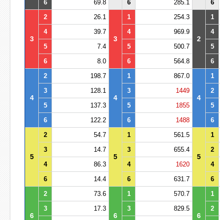
6
69.8
6
285.1
6
2
26.1
1
254.3
1
4
39.7
4
969.9
4
3
3
2
5
7.4
5
500.7
5
6
8.0
6
564.8
6
2
198.7
1
867.0
1
3
128.1
3
1449
2
4
4
4
5
137.3
5
1855
5
6
122.2
6
1488
6
2
54.7
1
561.5
1
3
14.7
3
655.4
2
5
5
5
4
86.3
4
1620
4
6
14.4
6
631.7
6
2
73.6
1
570.7
1
3
17.3
3
829.5
2
6
6
6