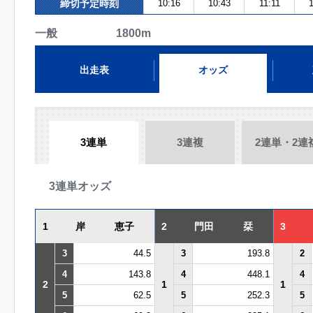
締切予定時刻
10:16
10:43
11:11
一般 1800m
出走表
オッズ
3連単
3連複
2連単・2連
3連単オッズ
1
岸 恵子
2
門田 栞
3
3
44.5
3
193.8
2
4
143.8
4
448.1
4
2
1
1
5
62.5
5
252.3
5