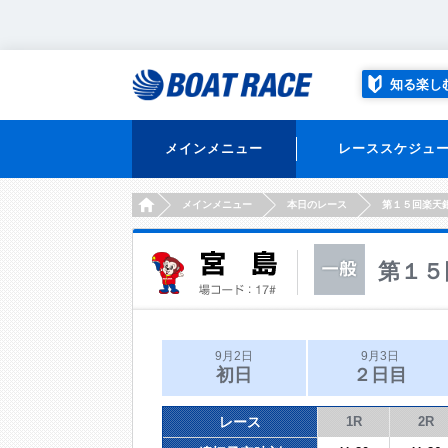
知る楽し
メインメニュー
レーススケジュ
HOME
メインメニュー
本日のレース
第１５回楽天
第１５
9月2日
9月3日
初日
２日目
レース
1R
2R