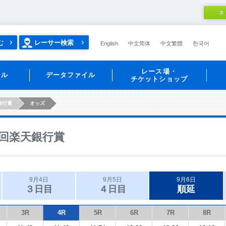
ネ
む
レーサー検索
English
中文简体
中文繁體
한국어
レース場・
ール
データファイル
チケットショップ
銀行賞
オッズ
回楽天銀行賞
9月4日
9月5日
9月6日
３日目
４日目
順延
3R
4R
5R
6R
7R
8R