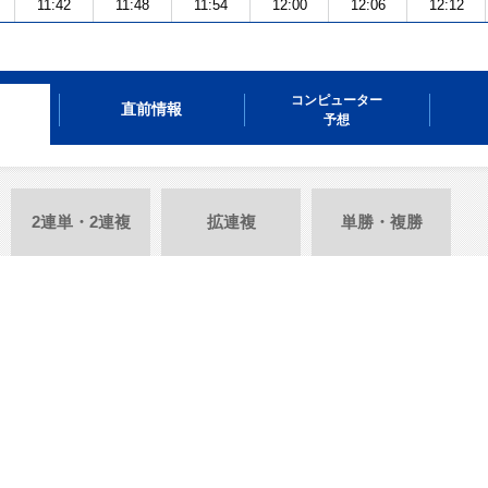
11:42
11:48
11:54
12:00
12:06
12:12
コンピューター
直前情報
予想
2連単・2連複
拡連複
単勝・複勝
。