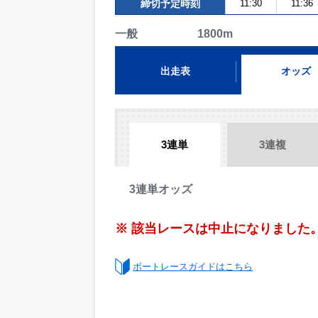
締切予定時刻
11:30
11:36
一般 1800m
出走表
オッズ
3連単
3連複
3連単オッズ
※ 該当レースは中止になりました
ボートレースガイドはこちら