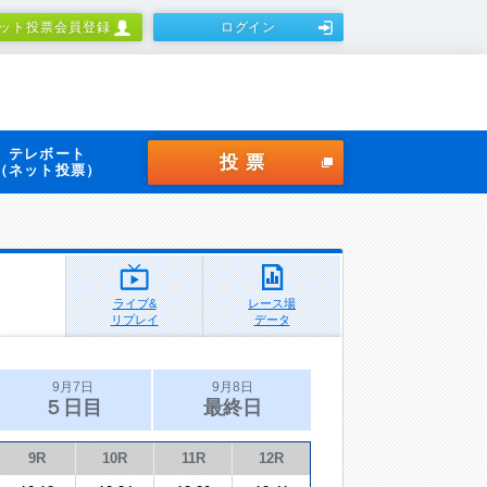
ット投票会員登録
ログイン
テレボート
投票
（ネット投票）
ライブ&
レース場
リプレイ
データ
9月7日
9月8日
５日目
最終日
9R
10R
11R
12R