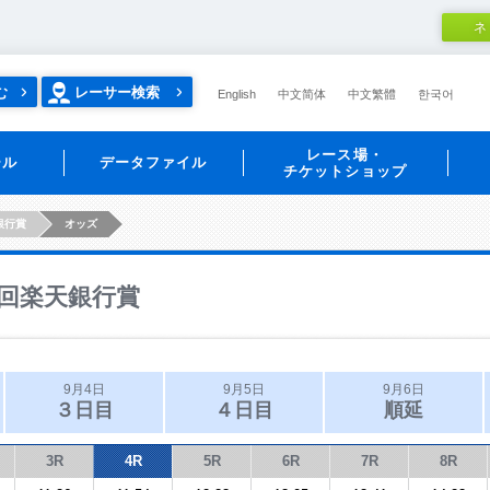
ネ
む
レーサー検索
English
中文简体
中文繁體
한국어
レース場・
ール
データファイル
チケットショップ
銀行賞
オッズ
回楽天銀行賞
9月4日
9月5日
9月6日
３日目
４日目
順延
3R
4R
5R
6R
7R
8R