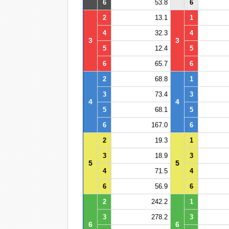
6
53.8
6
2
13.1
1
4
32.3
4
3
3
5
12.4
5
6
65.7
6
2
68.8
1
3
73.4
3
4
4
5
68.1
5
6
167.0
6
2
19.3
1
3
18.9
3
5
5
4
71.5
4
6
56.9
6
2
242.2
1
3
278.2
3
6
6