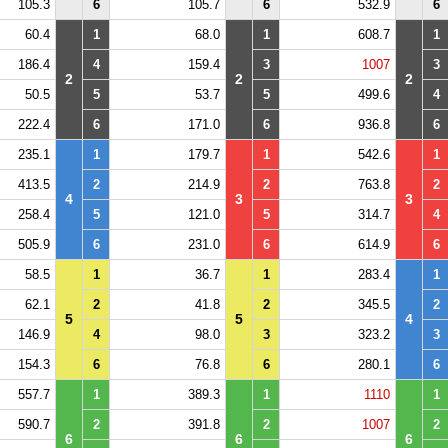
105.3
6
105.7
6
532.9
6
60.4
1
68.0
1
608.7
1
186.4
4
159.4
3
1007
3
2
2
2
50.5
5
53.7
5
499.6
4
222.4
6
171.0
6
936.8
6
235.1
1
179.7
1
542.6
1
413.5
2
214.9
2
763.8
2
4
3
3
258.4
5
121.0
5
314.7
4
505.9
6
231.0
6
614.9
6
58.5
1
36.7
1
283.4
1
62.1
2
41.8
2
345.5
2
5
5
4
146.9
4
98.0
3
323.2
3
154.3
6
76.8
6
280.1
6
557.7
1
389.3
1
1110
1
590.7
2
391.8
2
1007
2
6
6
6