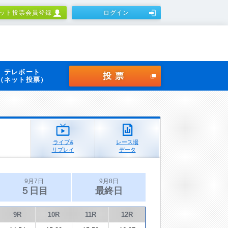
ット投票会員登録
ログイン
テレボート
投票
（ネット投票）
ライブ&
レース場
リプレイ
データ
9月7日
9月8日
５日目
最終日
9R
10R
11R
12R