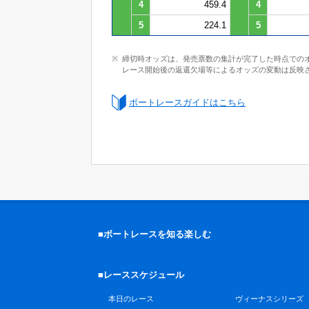
4
459.4
4
5
224.1
5
締切時オッズは、発売票数の集計が完了した時点での
レース開始後の返還欠場等によるオッズの変動は反映
ボートレースガイドはこちら
■ボートレースを知る楽しむ
■レーススケジュール
本日のレース
ヴィーナスシリーズ