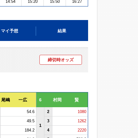
14:54
15:20
15:50
16:27
マイ予想
結果
締切時オッズ
尾嶋 一広
6
村岡 賢
54.6
2
1080
49.5
3
1262
1
184.2
4
2220