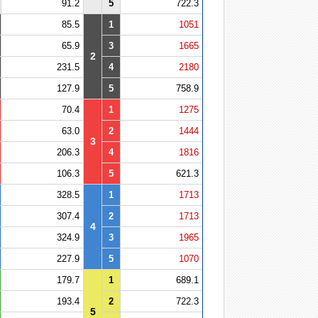
91.2
5
722.3
85.5
1
1051
65.9
3
1665
2
231.5
4
2180
127.9
5
758.9
70.4
1
1275
63.0
2
1444
3
206.3
4
1816
106.3
5
621.3
328.5
1
1713
307.4
2
1713
4
324.9
3
1965
227.9
5
1070
179.7
1
689.1
193.4
2
722.3
5