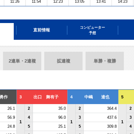
11:26
11:54
12:23
13:05
13:41
14:23
コンピューター
直前情報
予想
2連単・2連複
拡連複
単勝・複勝
勇作
3
出口 舞有子
4
中嶋 達也
5
26.1
2
35.0
2
364.4
2
56.9
4
96.0
3
437.6
3
1
1
1
24.8
5
25.1
5
309.8
4