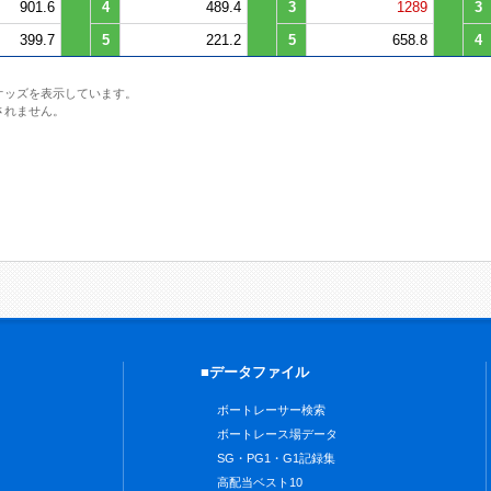
901.6
4
489.4
3
1289
3
399.7
5
221.2
5
658.8
4
オッズを表示しています。
されません。
■データファイル
ボートレーサー検索
ボートレース場データ
SG・PG1・G1記録集
高配当ベスト10