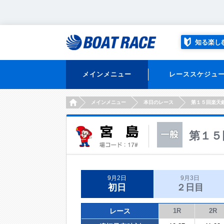
知る楽し
メインメニュー
レーススケジュ
HOME
メインメニュー
本日のレース
第１５回楽天
第１５
9月2日
9月3日
初日
２日目
レース
1R
2R