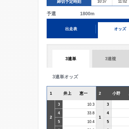
締切予定時刻
10:37
11:02
予選 1800m
出走表
オッズ
3連単
3連複
3連単オッズ
1
井上 恵一
2
小野 
3
10.3
3
4
33.8
4
2
1
5
10.4
5