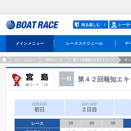
知る楽しむ
レーサ
メインメニュー
レーススケジュール
デ
HOME
メインメニュー
本日のレース
第４２回報知エキサイトカップ
オッ
第４２回報知エキ
10月13日
10月14日
初日
２日目
レース
1R
2R
3R