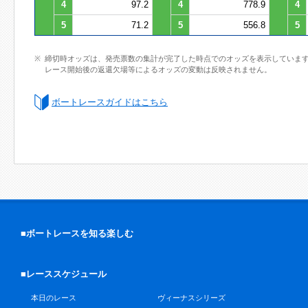
4
97.2
4
778.9
4
5
71.2
5
556.8
5
締切時オッズは、発売票数の集計が完了した時点でのオッズを表示していま
レース開始後の返還欠場等によるオッズの変動は反映されません。
ボートレースガイドはこちら
■ボートレースを知る楽しむ
■レーススケジュール
本日のレース
ヴィーナスシリーズ