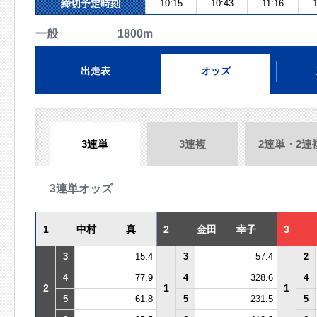
締切予定時刻
10:15
10:43
11:16
一般 1800m
出走表
オッズ
3連単
3連複
2連単・2連
3連単オッズ
1
中村 真
2
金田 幸子
3
3
15.4
3
57.4
2
4
77.9
4
328.6
4
2
1
1
5
61.8
5
231.5
5