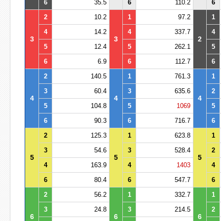
6
35.5
6
110.2
6
2
10.2
1
97.2
1
4
14.2
4
337.7
4
3
3
2
5
12.4
5
262.1
5
6
6.9
6
112.7
6
2
140.5
1
761.3
1
3
60.4
3
635.6
2
4
4
4
5
104.8
5
1069
5
6
90.3
6
716.7
6
2
125.3
1
623.8
1
3
54.6
3
528.4
2
5
5
5
4
163.9
4
1403
4
6
80.4
6
547.7
6
2
56.2
1
332.7
1
3
24.8
3
214.5
2
6
6
6