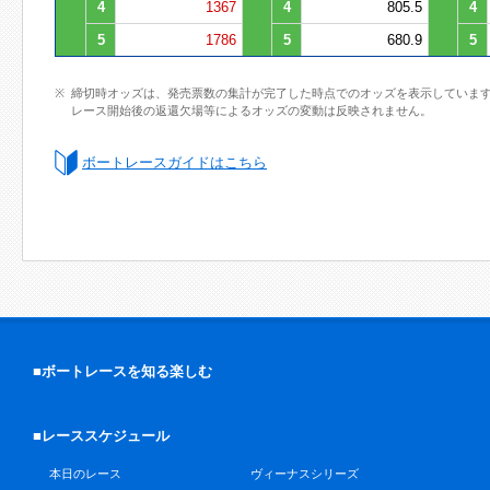
4
1367
4
805.5
4
5
1786
5
680.9
5
締切時オッズは、発売票数の集計が完了した時点でのオッズを表示していま
レース開始後の返還欠場等によるオッズの変動は反映されません。
ボートレースガイドはこちら
■ボートレースを知る楽しむ
■レーススケジュール
本日のレース
ヴィーナスシリーズ