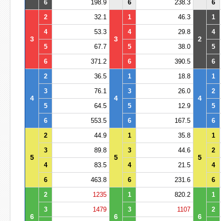
6
198.9
6
238.3
6
2
32.1
1
46.3
1
4
53.3
4
29.8
4
3
3
2
5
67.7
5
38.0
5
6
371.2
6
390.5
6
2
36.5
1
18.8
1
3
76.1
3
26.0
2
4
4
4
5
64.5
5
12.9
5
6
553.5
6
167.5
6
2
44.9
1
35.8
1
3
89.8
3
44.6
2
5
5
5
4
83.5
4
21.5
4
6
463.8
6
231.6
6
2
1235
1
820.2
1
3
1479
3
1107
2
6
6
6