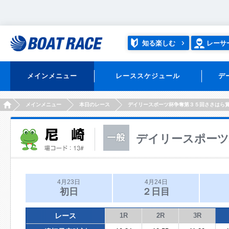
知る楽しむ
レーサ
メインメニュー
レーススケジュール
デ
HOME
メインメニュー
本日のレース
デイリースポーツ杯争奪第３５回ささはら
デイリースポーツ
4月23日
4月24日
初日
２日目
レース
1R
2R
3R