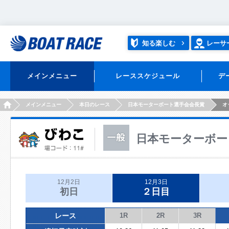
知る楽しむ
レーサ
メインメニュー
レーススケジュール
デ
HOME
メインメニュー
本日のレース
日本モーターボート選手会会長賞
オ
日本モーターボー
12月2日
12月3日
初日
２日目
レース
1R
2R
3R