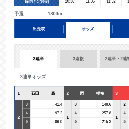
締切予定時刻
10:36
11:05
11:32
1
予選 1800m
出走表
オッズ
3連単
3連複
2連単・2連
3連単オッズ
1
石田 豪
2
岡 暢祐
3
3
41.4
3
148.6
2
4
97.2
4
257.8
4
2
1
1
5
86.0
5
215.3
5