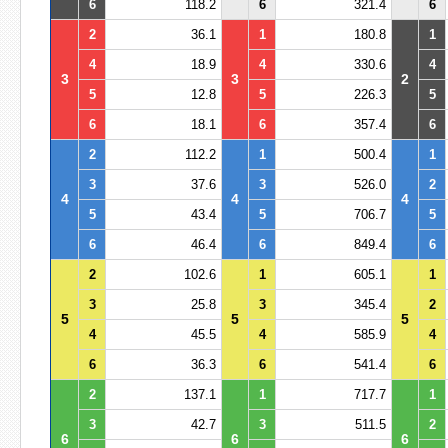
6
118.2
6
321.4
6
2
36.1
1
180.8
1
4
18.9
4
330.6
4
3
3
2
5
12.8
5
226.3
5
6
18.1
6
357.4
6
2
112.2
1
500.4
1
3
37.6
3
526.0
2
4
4
4
5
43.4
5
706.7
5
6
46.4
6
849.4
6
2
102.6
1
605.1
1
3
25.8
3
345.4
2
5
5
5
4
45.5
4
585.9
4
6
36.3
6
541.4
6
2
137.1
1
717.7
1
3
42.7
3
511.5
2
6
6
6