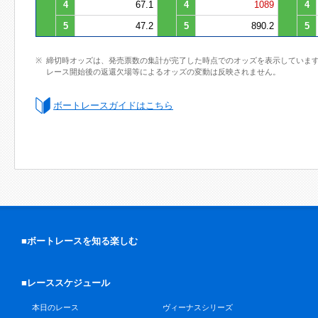
4
67.1
4
1089
4
5
47.2
5
890.2
5
締切時オッズは、発売票数の集計が完了した時点でのオッズを表示していま
レース開始後の返還欠場等によるオッズの変動は反映されません。
ボートレースガイドはこちら
■ボートレースを知る楽しむ
■レーススケジュール
本日のレース
ヴィーナスシリーズ